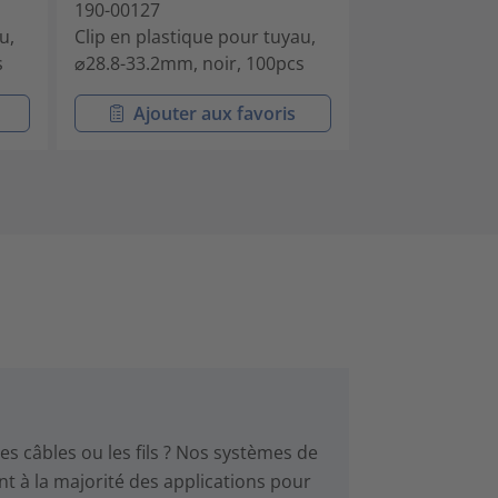
190-00127
190-00254
u,
Clip en plastique pour tuyau,
Clip en plasti
s
⌀28.8-33.2mm, noir, 100pcs
⌀15.6-18.3mm,
Ajouter aux favoris
Ajouter
es câbles ou les fils ? Nos systèmes de
ent à la majorité des applications pour