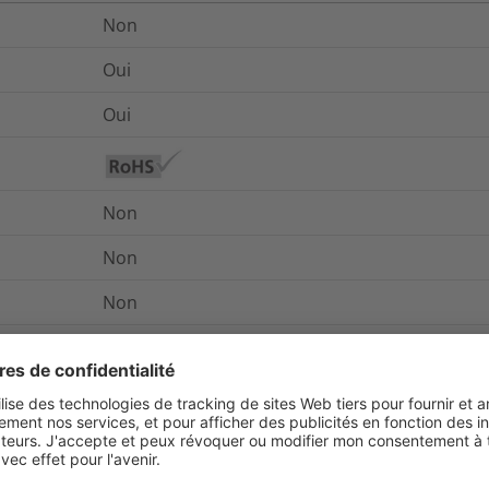
Non
Oui
Oui
Non
Non
Non
4730-12-321-3179
Non
Non
Non