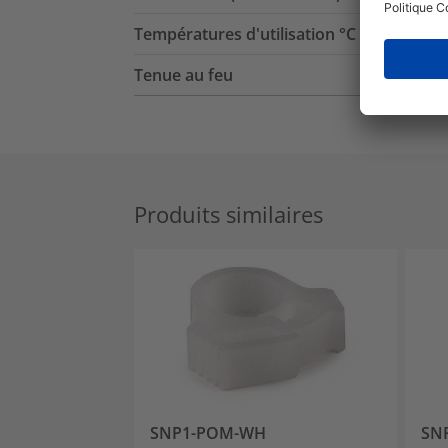
Températures d'utilisation °C
Tenue au feu
Produits similaires
SNP1-POM-WH
SN