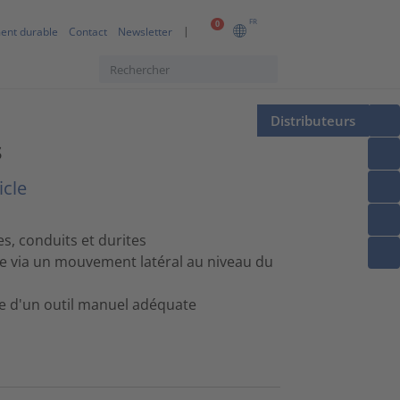
FR
0
ent durable
Contact
Newsletter
Distributeurs
s
icle
s, conduits et durites
le via un mouvement latéral au niveau du
ide d'un outil manuel adéquate