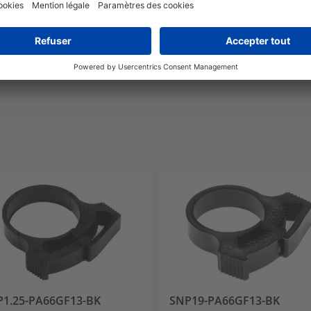
De -40 °C à +125 °C
UL94 HB
P1.25-PA66GF13-BK
SNP19-PA66GF13-BK