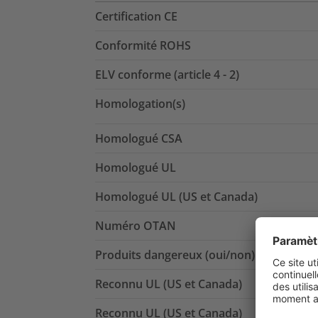
Certification CE
Conformité ROHS
ELV conforme (article 4 - 2)
Homologation(s)
Homologué CSA
Homologué UL
Homologué UL (US et Canada)
Numéro OTAN
Produits dangereux (oui/non)
Reconnu UL (US et Canada)
Reconnu UL (US et Canada)