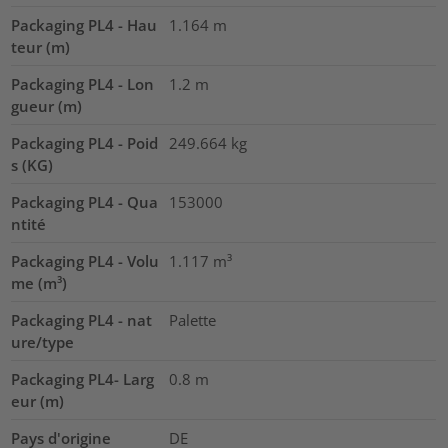
Packaging PL4 - Hau
1.164
m
teur (m)
Packaging PL4 - Lon
1.2
m
gueur (m)
Packaging PL4 - Poid
249.664
kg
s (KG)
Packaging PL4 - Qua
153000
ntité
Packaging PL4 - Volu
1.117
m³
me (m³)
Packaging PL4 - nat
Palette
ure/type
Packaging PL4- Larg
0.8
m
eur (m)
Pays d'origine
DE