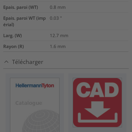
Epais. paroi (WT)
0.8
mm
Epais. paroi WT (imp
0.03
"
érial)
Larg. (W)
12.7
mm
Rayon (R)
1.6
mm
Télécharger