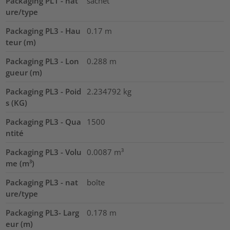
Packaging PL1 - nat
sachet
ure/type
Packaging PL3 - Hau
0.17
m
teur (m)
Packaging PL3 - Lon
0.288
m
gueur (m)
Packaging PL3 - Poid
2.234792
kg
s (KG)
Packaging PL3 - Qua
1500
ntité
Packaging PL3 - Volu
0.0087
m³
me (m³)
Packaging PL3 - nat
boîte
ure/type
Packaging PL3- Larg
0.178
m
eur (m)