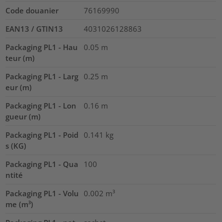
Code douanier
76169990
EAN13 / GTIN13
4031026128863
Packaging PL1 - Hau
0.05
m
teur (m)
Packaging PL1 - Larg
0.25
m
eur (m)
Packaging PL1 - Lon
0.16
m
gueur (m)
Packaging PL1 - Poid
0.141
kg
s (KG)
Packaging PL1 - Qua
100
ntité
Packaging PL1 - Volu
0.002
m³
me (m³)