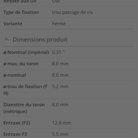
Résiste aux UV
Oui
Type de fixation
trou passage de vis
Variante
Fermé
Dimensions produit
⌀ Nominal (impérial)
0.31
"
⌀ max. du toron
8.0
mm
⌀ nominal
8.0
mm
⌀ trou de fixation (F
5.2 mm
H)
Diamètre du toron
8.0
mm
(métrique)
Entraxe (F2)
12.6
mm
Entraxe F3
5.5
mm