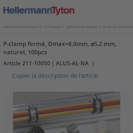
www.hellermanntyton.fr
>
Produits
>
Systèmes de fixation
>
Brides et autres acc
P-clamp fermé, Dmax=8.0mm, ⌀5.2 mm,
naturel, 100pcs
Article 211-10050
| ALU5-AL-NA
|
Copier la description de l’article