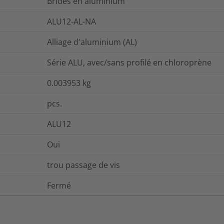
Brides en aluminium
ALU12-AL-NA
Alliage d'aluminium (AL)
Série ALU, avec/sans profilé en chloroprène
0.003953
kg
pcs.
ALU12
Oui
trou passage de vis
Fermé