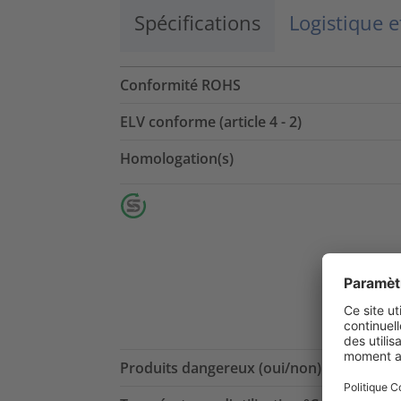
Spécifications
Logistique 
Conformité ROHS
ELV conforme (article 4 - 2)
Homologation(s)
Produits dangereux (oui/non)