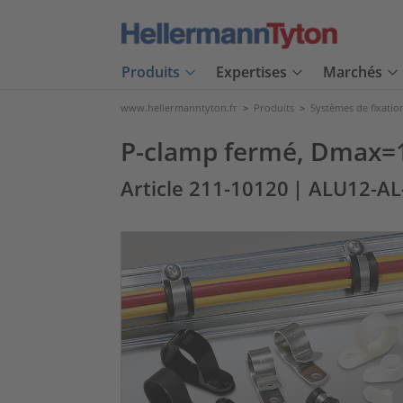
Produits
Expertises
Marchés
www.hellermanntyton.fr
>
Produits
>
Systèmes de fixatio
P-clamp fermé, Dmax=1
Article 211-10120
| ALU12-A