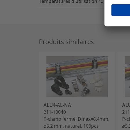
Températures d'utilisation °C
Produits similaires
ALU4-AL-NA
AL
211-10040
211
P-clamp fermé, Dmax=6.4mm,
P-c
⌀5.2 mm, naturel, 100pcs
⌀5.