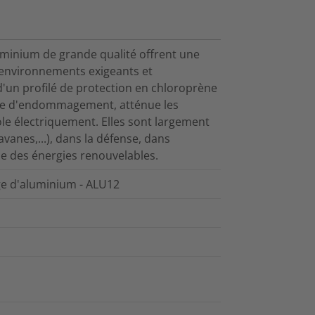
luminium de grande qualité offrent une
 environnements exigeants et
d'un profilé de protection en chloroprène
sque d'endommagement, atténue les
sole électriquement. Elles sont largement
avanes,...), dans la défense, dans
ine des énergies renouvelables.
ge d'aluminium - ALU12