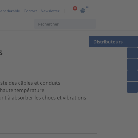
FR
0
ent durable
Contact
Newsletter
Distributeurs
s
ste des câbles et conduits
à haute température
nt à absorber les chocs et vibrations