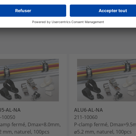
De -40 °C à +180 °C
U5-AL-NA
ALU6-AL-NA
-10050
211-10060
lamp fermé, Dmax=8.0mm,
P-clamp fermé, Dmax=9.5
2 mm, naturel, 100pcs
⌀5.2 mm, naturel, 100pcs