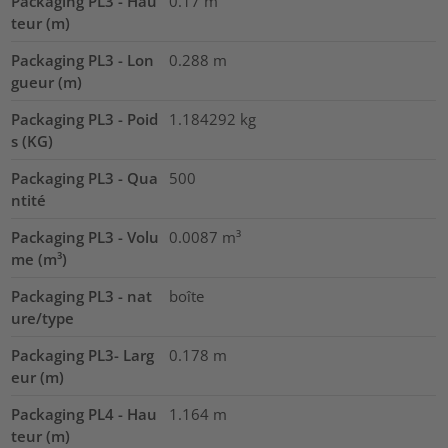
Packaging PL3 - Hau
0.17
m
teur (m)
Packaging PL3 - Lon
0.288
m
gueur (m)
Packaging PL3 - Poid
1.184292
kg
s (KG)
Packaging PL3 - Qua
500
ntité
Packaging PL3 - Volu
0.0087
m³
me (m³)
Packaging PL3 - nat
boîte
ure/type
Packaging PL3- Larg
0.178
m
eur (m)
Packaging PL4 - Hau
1.164
m
teur (m)