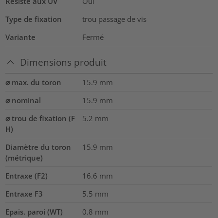
Résiste aux UV
Oui
Type de fixation
trou passage de vis
Variante
Fermé
Dimensions produit
⌀ max. du toron
15.9
mm
⌀ nominal
15.9
mm
⌀ trou de fixation (F
5.2 mm
H)
Diamètre du toron
15.9
mm
(métrique)
Entraxe (F2)
16.6
mm
Entraxe F3
5.5
mm
Epais. paroi (WT)
0.8
mm