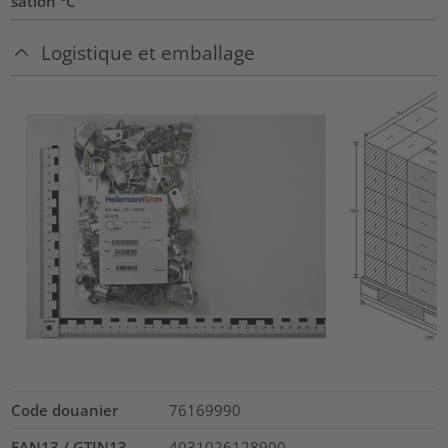
sation °C
Logistique et emballage
Code douanier
76169990
EAN13 / GTIN13
4031026128900