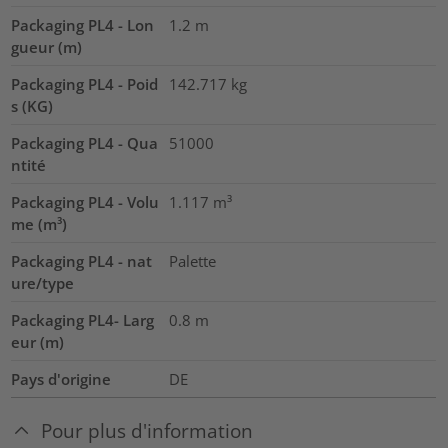
Packaging PL4 - Lon
1.2
m
gueur (m)
Packaging PL4 - Poid
142.717
kg
s (KG)
Packaging PL4 - Qua
51000
ntité
Packaging PL4 - Volu
1.117
m³
me (m³)
Packaging PL4 - nat
Palette
ure/type
Packaging PL4- Larg
0.8
m
eur (m)
Pays d'origine
DE
Pour plus d'information