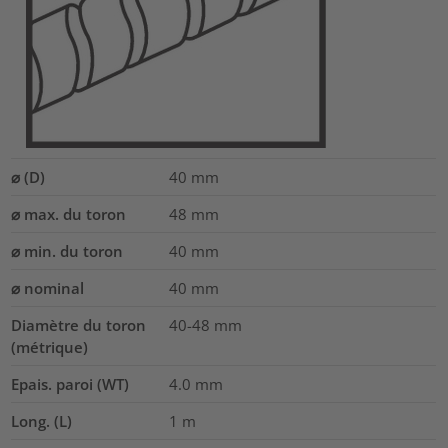
⌀ (D)
40
mm
⌀ max. du toron
48
mm
⌀ min. du toron
40
mm
⌀ nominal
40
mm
Diamètre du toron
40-48
mm
(métrique)
Epais. paroi (WT)
4.0
mm
Long. (L)
1
m