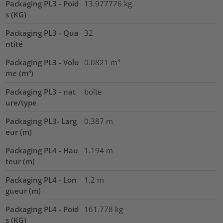
Packaging PL3 - Poid
13.977776
kg
s (KG)
Packaging PL3 - Qua
32
ntité
Packaging PL3 - Volu
0.0821
m³
me (m³)
Packaging PL3 - nat
boîte
ure/type
Packaging PL3- Larg
0.387
m
eur (m)
Packaging PL4 - Hau
1.194
m
teur (m)
Packaging PL4 - Lon
1.2
m
gueur (m)
Packaging PL4 - Poid
161.778
kg
s (KG)