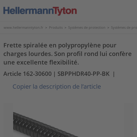
www.hellermanntyton.fr
>
Produits
>
Systèmes de protection
>
Systèmes de pro
Frette spiralée en polypropylène pour
charges lourdes. Son profil rond lui confère
une excellente flexibilité.
Article 162-30600
| SBPPHDR40-PP-BK
|
Copier la description de l’article