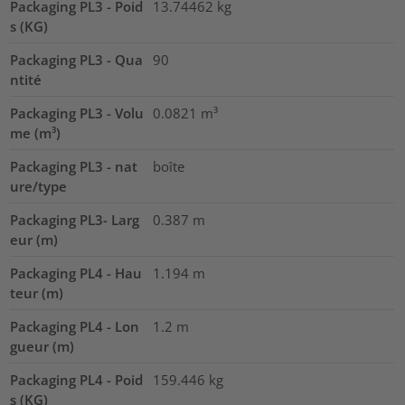
Packaging PL3 - Poid
13.74462
kg
s (KG)
Packaging PL3 - Qua
90
ntité
Packaging PL3 - Volu
0.0821
m³
me (m³)
Packaging PL3 - nat
boîte
ure/type
Packaging PL3- Larg
0.387
m
eur (m)
Packaging PL4 - Hau
1.194
m
teur (m)
Packaging PL4 - Lon
1.2
m
gueur (m)
Packaging PL4 - Poid
159.446
kg
s (KG)