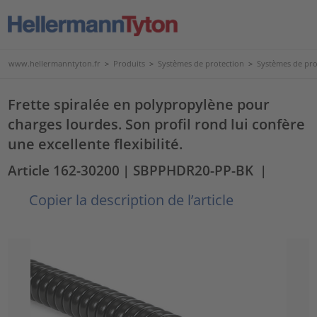
www.hellermanntyton.fr
>
Produits
>
Systèmes de protection
>
Systèmes de pro
Frette spiralée en polypropylène pour
charges lourdes. Son profil rond lui confère
une excellente flexibilité.
Article 162-30200
| SBPPHDR20-PP-BK
|
Copier la description de l’article