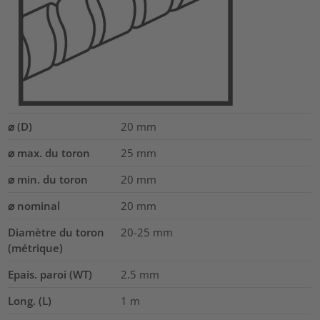
⌀ (D)
20
mm
⌀ max. du toron
25
mm
⌀ min. du toron
20
mm
⌀ nominal
20
mm
Diamètre du toron
20-25
mm
(métrique)
Epais. paroi (WT)
2.5
mm
Long. (L)
1
m