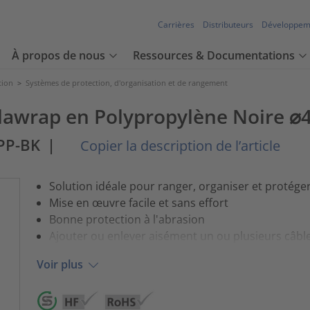
Carrières
Distributeurs
Développem
À propos de nous
Ressources & Documentations
tion
>
Systèmes de protection, d'organisation et de rangement
elawrap en Polypropylène Noire
PP-BK
|
Copier la description de l’article
Solution idéale pour ranger, organiser et protéger
Mise en œuvre facile et sans effort
Bonne protection à l'abrasion
Ajouter ou enlever aisément un ou plusieurs câble
Voir plus