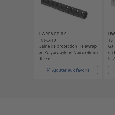
HWPP8-PP-BK
HW
161-64101
161
Gaine de protection Helawrap
Gai
en Polypropylène Noire ⌀8mm
en 
RL25m
RL
Ajouter aux favoris