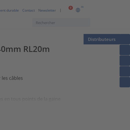
FR
0
ent durable
Contact
Newsletter
Distributeurs
 ⌀40mm RL20m
 les câbles
s en tous points de la gaine