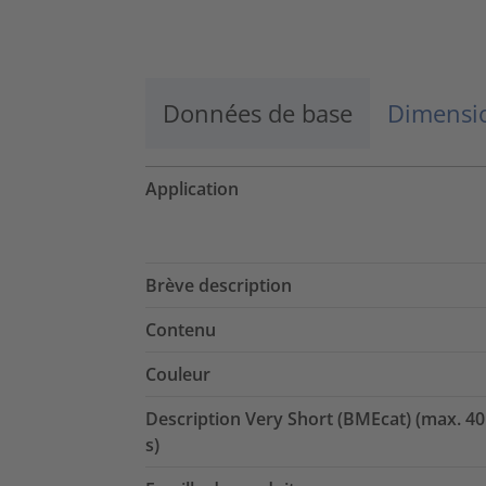
En savoir plus
Accepter
Données de base
Dimensio
powered by
Usercentrics Consent
Management Platform
Application
Brève description
Contenu
Couleur
Description Very Short (BMEcat) (max. 40
s)