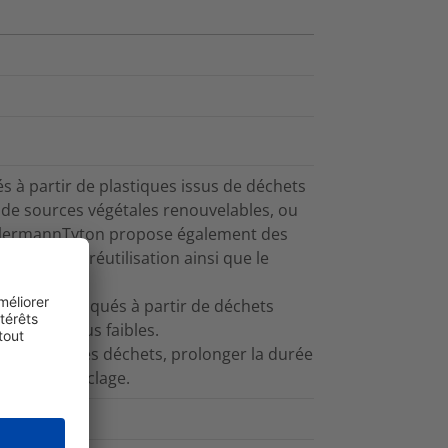
 à partir de plastiques issus de déchets
 de sources végétales renouvelables, ou
HellermannTyton propose également des
voriser la réutilisation ainsi que le
Tyton fabriqués à partir de déchets
 carbone plus faibles.
 à réduire les déchets, prolonger la durée
 et leur recyclage.