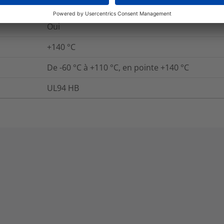
Non
Oui
+140
°C
De -60 °C à +110 °C, en pointe +140 °C
UL94 HB