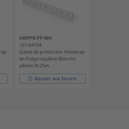
HWPP8-PP-WH
HWPP16-PP-B
161-64104
161-64201
rap
Gaine de protection Helawrap
Gaine de prot
e
en Polypropylène Blanche
en Polypropyl
⌀8mm RL25m
⌀16mm RL25
Ajouter aux favoris
Ajouter