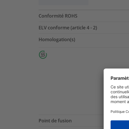
Conformité ROHS
ELV conforme (article 4 - 2)
Homologation(s)
Point de fusion