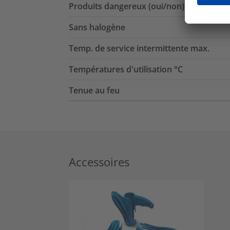
Produits dangereux (oui/non)
Sans halogène
Temp. de service intermittente max.
Températures d'utilisation °C
Tenue au feu
Accessoires