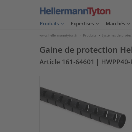
Produits
Expertises
Marchés
www.hellermanntyton.fr
>
Produits
>
Systèmes de protec
Gaine de protection H
Article 161-64601
| HWPP40-