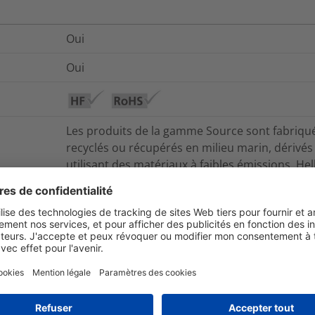
Oui
Oui
Les produits de la gamme Source sont fabriqués
recyclés ou récupérés en milieu marin, dérivés
utilisant des matériaux à faibles émissions. 
solutions conçues pour réduire les déchets ou fa
recyclage.
ReSource met en avant les produits Hellermann
recyclés ou de matières vierges à émissions de
ByDesign se concentre sur des solutions visant
de vie des produits et faciliter leur réutilisation
+284 °F (+140 °C)