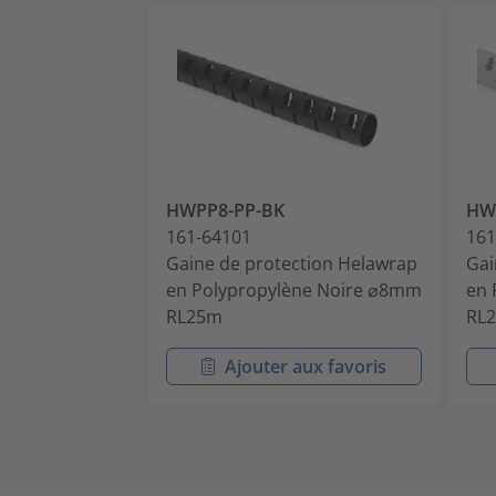
HWPP8-PP-BK
HW
161-64101
161
Gaine de protection Helawrap
Gai
en Polypropylène Noire ⌀8mm
en 
RL25m
RL
Ajouter aux favoris