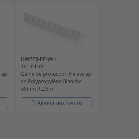
HWPP8-PP-WH
HWPP16-PP-G
161-64104
161-64202
rap
Gaine de protection Helawrap
Gaine de prot
e
en Polypropylène Blanche
en Polypropyl
⌀8mm RL25m
⌀16mm RL25
Ajouter aux favoris
Ajouter