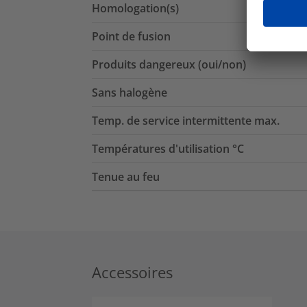
Homologation(s)
Point de fusion
Produits dangereux (oui/non)
Sans halogène
Temp. de service intermittente max.
Températures d'utilisation °C
Tenue au feu
Accessoires