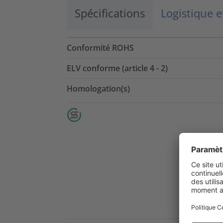
Spécifications
Logistique 
Conformité ROHS
ELV conforme (article 4 - 2)
Homologation(s)