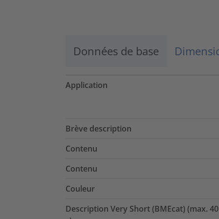
En savoir plus
Accepter
Données de base
Dimensio
powered by
Usercentrics Consent
Management Platform
Application
Brève description
Contenu
Contenu
Couleur
Description Very Short (BMEcat) (max. 40