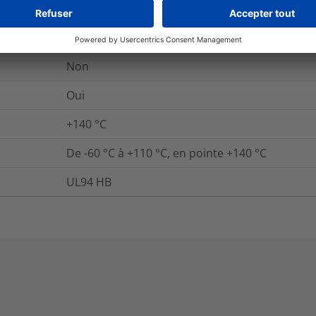
ECE R 118-03 Abschnitt 6
+284 °F (+140 °C)
Non
Oui
+140
°C
De -60 °C à +110 °C, en pointe +140 °C
UL94 HB