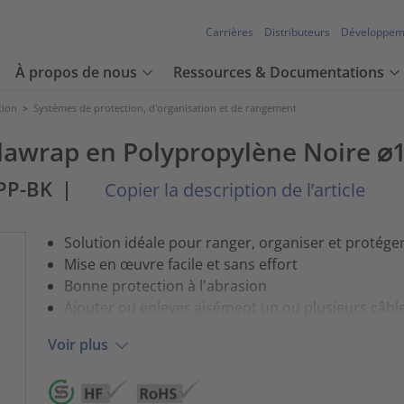
Carrières
Distributeurs
Développem
À propos de nous
Ressources & Documentations
tion
>
Systèmes de protection, d'organisation et de rangement
elawrap en Polypropylène Noire
PP-BK
|
Copier la description de l’article
Solution idéale pour ranger, organiser et protéger
Mise en œuvre facile et sans effort
Bonne protection à l'abrasion
Ajouter ou enlever aisément un ou plusieurs câble
Voir plus