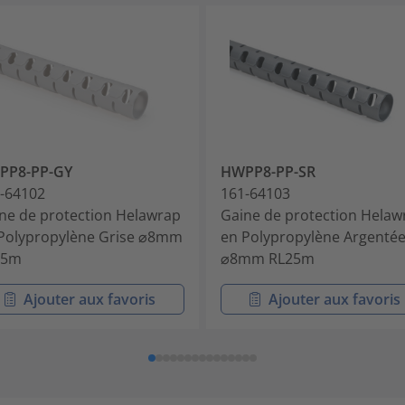
PP8-PP-GY
HWPP8-PP-SR
-64102
161-64103
ne de protection Helawrap
Gaine de protection Helaw
Polypropylène Grise ⌀8mm
en Polypropylène Argenté
25m
⌀8mm RL25m
Ajouter aux favoris
Ajouter aux favoris