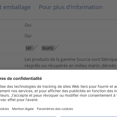
et emballage
Pour plus d'information
Oui
Oui
Les produits de la gamme Source sont fabriqués
recyclés ou récupérés en milieu marin, dérivés
utilisant des matériaux à faibles émissions. 
solutions conçues pour réduire les déchets ou fa
recyclage.
ReSource met en avant les produits Hellermann
recyclés ou de matières vierges à émissions de
ByDesign se concentre sur des solutions visant
de vie des produits et faciliter leur réutilisation