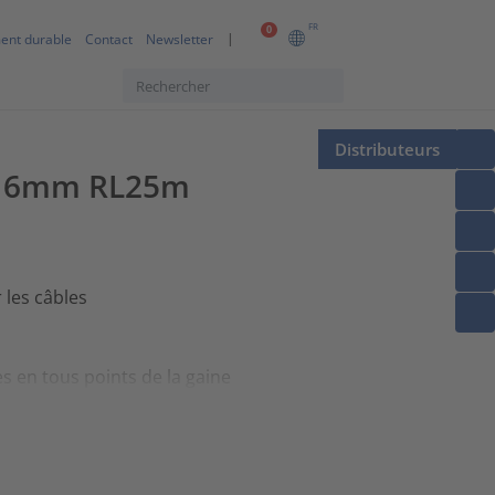
FR
0
ent durable
Contact
Newsletter
Distributeurs
 ⌀16mm RL25m
 les câbles
s en tous points de la gaine