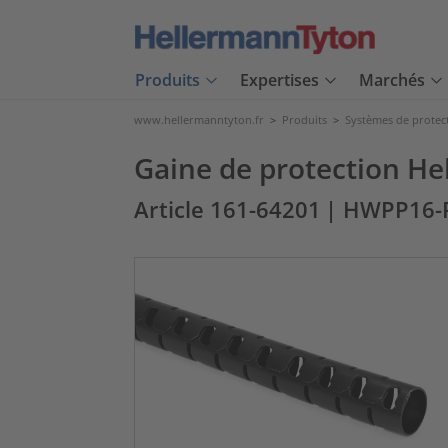
Produits
Expertises
Marchés
www.hellermanntyton.fr
>
Produits
>
Systèmes de protec
Gaine de protection H
Article 161-64201
| HWPP16-