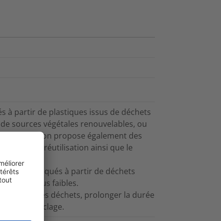
 à partir de plastiques issus de déchets
 de sources végétales renouvelables, ou
HellermannTyton propose également des
voriser la réutilisation ainsi que le
Tyton fabriqués à partir de déchets
 carbone plus faibles.
 à réduire les déchets, prolonger la durée
 et leur recyclage.