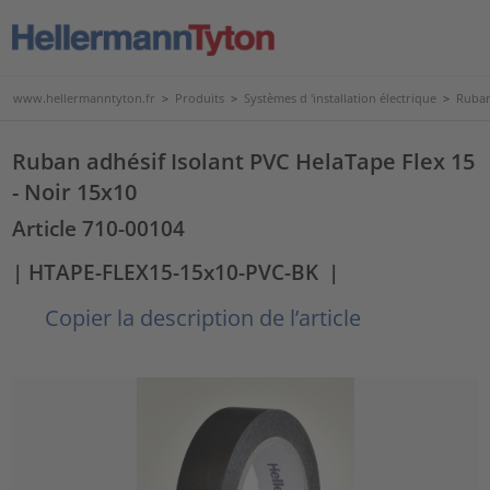
www.hellermanntyton.fr
>
Produits
>
Systèmes d 'installation électrique
>
Ruban
Ruban adhésif Isolant PVC HelaTape Flex 15
- Noir 15x10
Article 710-00104
| HTAPE-FLEX15-15x10-PVC-BK
|
Copier la description de l’article