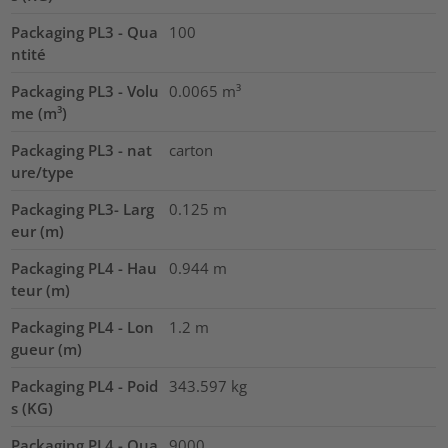
Packaging PL3 - Qua
100
ntité
Packaging PL3 - Volu
0.0065
m³
me (m³)
Packaging PL3 - nat
carton
ure/type
Packaging PL3- Larg
0.125
m
eur (m)
Packaging PL4 - Hau
0.944
m
teur (m)
Packaging PL4 - Lon
1.2
m
gueur (m)
Packaging PL4 - Poid
343.597
kg
s (KG)
Packaging PL4 - Qua
9000