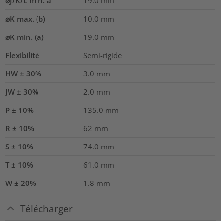
⌀J/K/L min. a
19.0
mm
⌀K max. (b)
10.0
mm
⌀K min. (a)
19.0
mm
Flexibilité
Semi-rigide
HW ± 30%
3.0
mm
JW ± 30%
2.0
mm
P ± 10%
135.0
mm
R ± 10%
62
mm
S ± 10%
74.0
mm
T ± 10%
61.0
mm
W ± 20%
1.8
mm
Télécharger