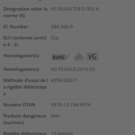
Désignation selon la
VG 95343 T08 D 003 A
norme VG
EC Number
284-366-9
ELV conforme (articl
Oui
e 4 - 2)
Homologation(s)
Homologation(s)
VG 95343-8:2016-03
Méthode d'essai de l
ASTM D2671
a rigidité diélectriqu
e
Numéro OTAN
5970-12-194-9974
Produits dangereux
Non
(oui/non)
Rigidité diélectrique
15
kV/mm