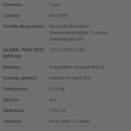
Contenu
1
pce
Couleur
Noir (BK)
Famille de produits
Pièces de dérivation
thermorétractables, 3 sorties,
homologuées VG
GLOBAL PART DESC
310-1-G-PO-X-BK
RIPTION
Matière
Polyoléfine réticulée (PO-X)
Nom du produit
Helashrink série 300
Poids/unité
0.04
kg
Qté par
pcs.
Référence
310-1-G
Variante
Pour câble à 3 âmes