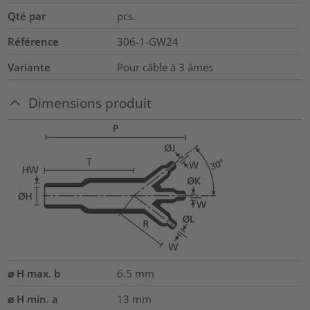
Qté par
pcs.
Référence
306-1-GW24
Variante
Pour câble à 3 âmes
Dimensions produit
⌀ H max. b
6.5
mm
⌀ H min. a
13
mm