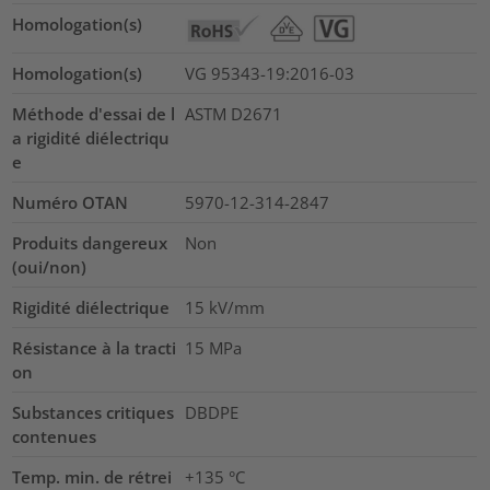
Homologation(s)
Homologation(s)
VG 95343-19:2016-03
Méthode d'essai de l
ASTM D2671
a rigidité diélectriqu
e
Numéro OTAN
5970-12-314-2847
Produits dangereux
Non
(oui/non)
Rigidité diélectrique
15
kV/mm
Résistance à la tracti
15
MPa
on
Substances critiques
DBDPE
contenues
Temp. min. de rétrei
+135 °C