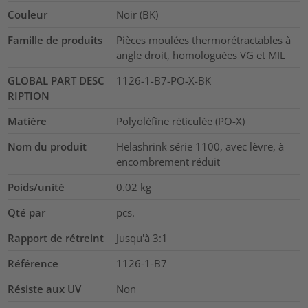
Couleur
Noir (BK)
Famille de produits
Pièces moulées thermorétractables à
angle droit, homologuées VG et MIL
GLOBAL PART DESC
1126-1-B7-PO-X-BK
RIPTION
Matière
Polyoléfine réticulée (PO-X)
Nom du produit
Helashrink série 1100, avec lèvre, à
encombrement réduit
Poids/unité
0.02
kg
Qté par
pcs.
Rapport de rétreint
Jusqu'à 3:1
Référence
1126-1-B7
Résiste aux UV
Non