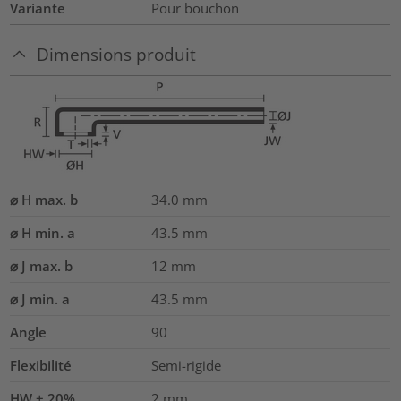
Variante
Pour bouchon
Dimensions produit
⌀ H max. b
34.0
mm
⌀ H min. a
43.5
mm
⌀ J max. b
12
mm
⌀ J min. a
43.5
mm
Angle
90
Flexibilité
Semi-rigide
HW ± 20%
2
mm