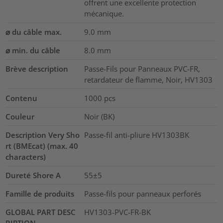
offrent une excellente protection
mécanique.
⌀ du câble max.
9.0
mm
⌀ min. du câble
8.0
mm
Brève description
Passe-Fils pour Panneaux PVC-FR,
retardateur de flamme, Noir, HV1303
Contenu
1000
pcs
Couleur
Noir (BK)
Description Very Sho
Passe-fil anti-pliure HV1303BK
rt (BMEcat) (max. 40
characters)
Dureté Shore A
55±5
Famille de produits
Passe-fils pour panneaux perforés
GLOBAL PART DESC
HV1303-PVC-FR-BK