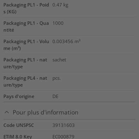
Packaging PL1 - Poid
0.47
kg
s (KG)
Packaging PL1 - Qua
1000
ntité
Packaging PL1 - Volu
0.003456
m³
me (m³)
Packaging PL1 - nat
sachet
ure/type
Packaging PL4 - nat
pcs.
ure/type
Pays d'origine
DE
Pour plus d'information
Code UNSPSC
39131603
ETIM 8.0 Key
EC000879