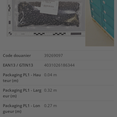
Code douanier
39269097
EAN13 / GTIN13
4031026186344
Packaging PL1 - Hau
0.04
m
teur (m)
Packaging PL1 - Larg
0.32
m
eur (m)
Packaging PL1 - Lon
0.27
m
gueur (m)