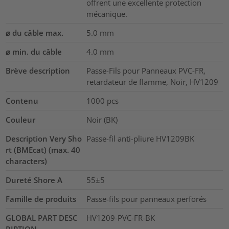
offrent une excellente protection
mécanique.
⌀ du câble max.
5.0
mm
⌀ min. du câble
4.0
mm
Brève description
Passe-Fils pour Panneaux PVC-FR,
retardateur de flamme, Noir, HV1209
Contenu
1000
pcs
Couleur
Noir (BK)
Description Very Sho
Passe-fil anti-pliure HV1209BK
rt (BMEcat) (max. 40
characters)
Dureté Shore A
55±5
Famille de produits
Passe-fils pour panneaux perforés
GLOBAL PART DESC
HV1209-PVC-FR-BK