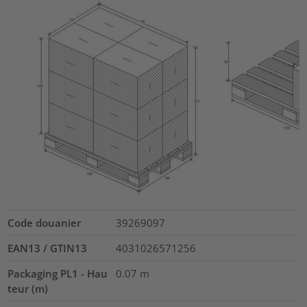
Code douanier
39269097
EAN13 / GTIN13
4031026571256
Packaging PL1 - Hau
0.07
m
teur (m)