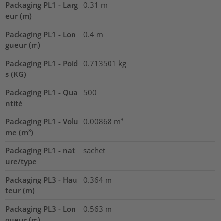
Packaging PL1 - Larg
0.31
m
eur (m)
Packaging PL1 - Lon
0.4
m
gueur (m)
Packaging PL1 - Poid
0.713501
kg
s (KG)
Packaging PL1 - Qua
500
ntité
Packaging PL1 - Volu
0.00868
m³
me (m³)
Packaging PL1 - nat
sachet
ure/type
Packaging PL3 - Hau
0.364
m
teur (m)
Packaging PL3 - Lon
0.563
m
gueur (m)