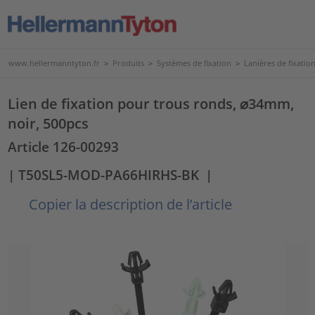
www.hellermanntyton.fr
>
Produits
>
Systèmes de fixation
>
Lanières de fixatio
Lien de fixation pour trous ronds, ⌀34mm,
noir, 500pcs
Article 126-00293
| T50SL5-MOD-PA66HIRHS-BK
|
Copier la description de l’article