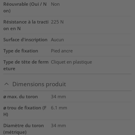
Réouvrable (Oui / N
Non
on)
Résistance à la tracti
225
N
on en N
Surface d'inscription
Aucun
Type de fixation
Pied ancre
Type de tête de ferm
Cliquet en plastique
eture
Dimensions produit
⌀ max. du toron
34
mm
⌀ trou de fixation (F
6.1 mm
H)
Diamètre du toron
34
mm
(métrique)