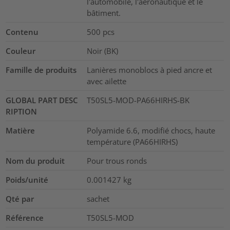
l'automobile, l'aéronautique et le
bâtiment.
Contenu
500
pcs
Couleur
Noir (BK)
Famille de produits
Lanières monoblocs à pied ancre et
avec ailette
GLOBAL PART DESC
T50SL5-MOD-PA66HIRHS-BK
RIPTION
Matière
Polyamide 6.6, modifié chocs, haute
température (PA66HIRHS)
Nom du produit
Pour trous ronds
Poids/unité
0.001427
kg
Qté par
sachet
Référence
T50SL5-MOD