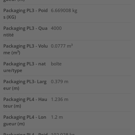
Packaging PL3 - Poid
6.669008
kg
s (KG)
Packaging PL3 - Qua
4000
ntité
Packaging PL3 - Volu
0.0777
m³
me (m³)
Packaging PL3 - nat
boîte
ure/type
Packaging PL3- Larg
0.379
m
eur (m)
Packaging PL4 - Hau
1.236
m
teur (m)
Packaging PL4 - Lon
1.2
m
gueur (m)
Packaging PL4 - Poid
102.028
kg