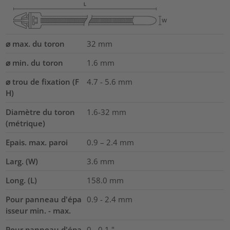
⌀ max. du toron
32
mm
⌀ min. du toron
1.6
mm
⌀ trou de fixation (F
4.7 - 5.6 mm
H)
Diamètre du toron
1.6-32
mm
(métrique)
Epais. max. paroi
0.9 – 2.4
mm
Larg. (W)
3.6
mm
Long. (L)
158.0
mm
Pour panneau d'épa
0.9 - 2.4 mm
isseur min. - max.
Pour panneau d'épa
0 - 0.1 "