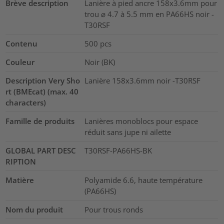
Brève description
Lanière à pied ancre 158x3.6mm pour
trou ⌀ 4.7 à 5.5 mm en PA66HS noir -
T30RSF
Contenu
500
pcs
Couleur
Noir (BK)
Description Very Sho
Lanière 158x3.6mm noir -T30RSF
rt (BMEcat) (max. 40
characters)
Famille de produits
Lanières monoblocs pour espace
réduit sans jupe ni ailette
GLOBAL PART DESC
T30RSF-PA66HS-BK
RIPTION
Matière
Polyamide 6.6, haute température
(PA66HS)
Nom du produit
Pour trous ronds