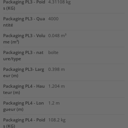
Packaging PL3 - Poid
4.31108
kg
s (KG)
Packaging PL3 - Qua
4000
ntité
Packaging PL3 - Volu
0.048
m³
me (m³)
Packaging PL3 - nat
boîte
ure/type
Packaging PL3- Larg
0.398
m
eur (m)
Packaging PL4 - Hau
1.204
m
teur (m)
Packaging PL4 - Lon
1.2
m
gueur (m)
Packaging PL4 - Poid
108.2
kg
s (KG)