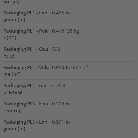
eur (m)
Packaging PL1 - Lon
0.465
m
gueur (m)
Packaging PL1 - Poid
0.418135
kg
s (KG)
Packaging PL1 - Qua
500
ntité
Packaging PL1 - Volu
0.010357875
m³
me (m³)
Packaging PL1 - nat
sachet
ure/type
Packaging PL3 - Hau
0.204
m
teur (m)
Packaging PL3 - Lon
0.591
m
gueur (m)