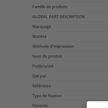
Famille de produits
GLOBAL PART DESCRIPTION
Marquage
Matière
Méthode d'impression
Nom du produit
Poids/unité
Qté par
Référence
Type de fixation
Variante