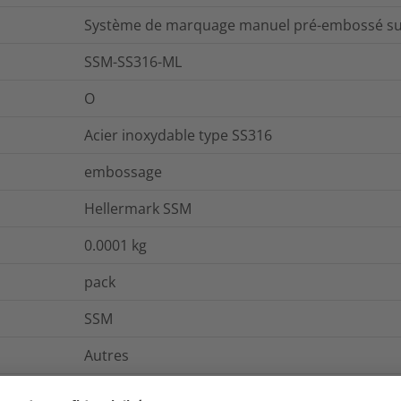
Système de marquage manuel pré-embossé sur
SSM-SS316-ML
O
Acier inoxydable type SS316
embossage
Hellermark SSM
0.0001
kg
pack
SSM
Autres
Autres