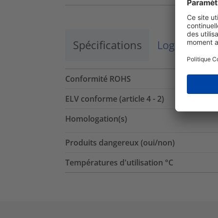
Spécifications
Logistique 
Conformité ROHS
ELV conforme (article 4 - 2)
Homologation(s)
Produits dangereux (oui/non)
Températures d'utilisation °C