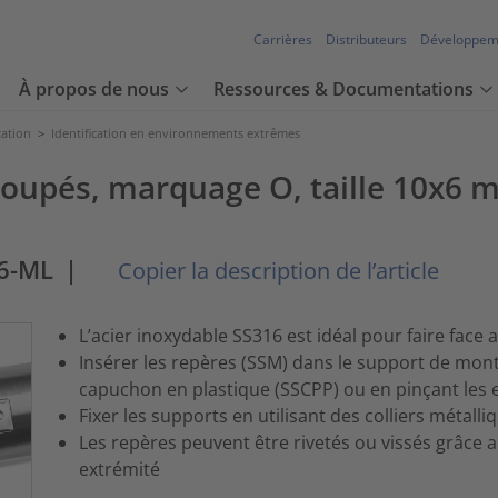
Carrières
Distributeurs
Développem
À propos de nous
Ressources & Documentations
cation
>
Identification en environnements extrêmes
oupés, marquage O, taille 10x6 
6-ML
|
Copier la description de l’article
L’acier inoxydable SS316 est idéal pour faire fac
Insérer les repères (SSM) dans le support de montag
capuchon en plastique (SSCPP) ou en pinçant les 
Fixer les supports en utilisant des colliers métal
Les repères peuvent être rivetés ou vissés grâce
extrémité