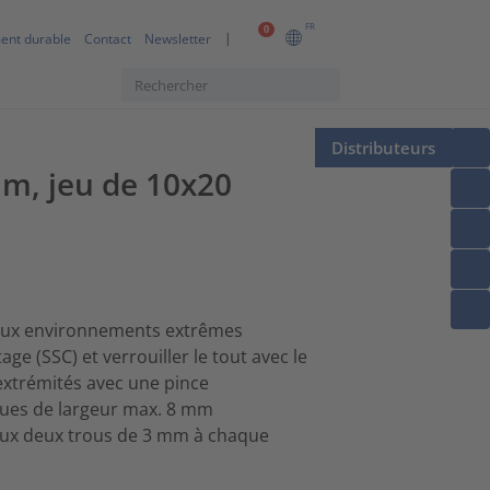
FR
0
ent durable
Contact
Newsletter
Distributeurs
mm, jeu de 10x20
e aux environnements extrêmes
e (SSC) et verrouiller le tout avec le
extrémités avec une pince
liques de largeur max. 8 mm
 aux deux trous de 3 mm à chaque