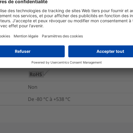
et emballage
Pour plus d'information
Oui
Oui
Non
De -80 °C à +538 °C