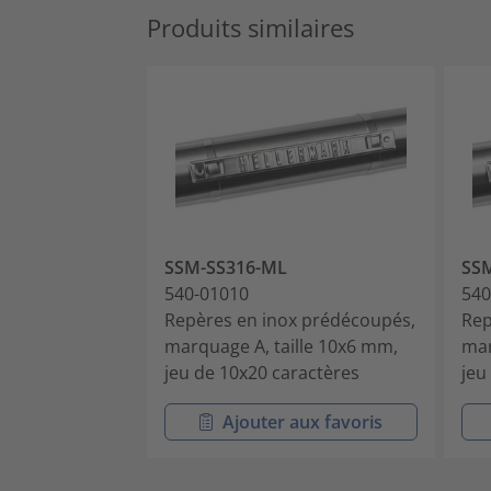
Produits similaires
SSM-SS316-ML
SS
540-01010
540
Repères en inox prédécoupés,
Rep
marquage A, taille 10x6 mm,
mar
jeu de 10x20 caractères
jeu
Ajouter aux favoris