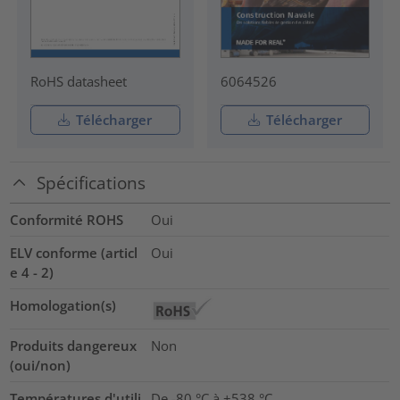
RoHS datasheet
6064526
Télécharger
Télécharger
Spécifications
Conformité ROHS
Oui
ELV conforme (articl
Oui
e 4 - 2)
Homologation(s)
Produits dangereux
Non
(oui/non)
Températures d'utili
De -80 °C à +538 °C