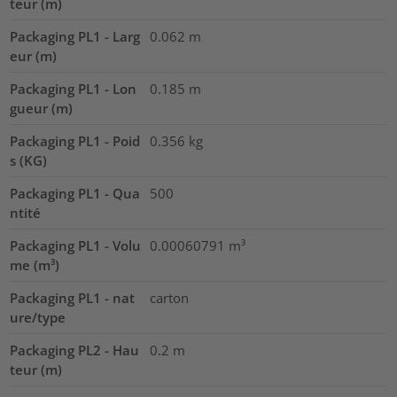
teur (m)
Packaging PL1 - Larg
0.062
m
eur (m)
Packaging PL1 - Lon
0.185
m
gueur (m)
Packaging PL1 - Poid
0.356
kg
s (KG)
Packaging PL1 - Qua
500
ntité
Packaging PL1 - Volu
0.00060791
m³
me (m³)
Packaging PL1 - nat
carton
ure/type
Packaging PL2 - Hau
0.2
m
teur (m)