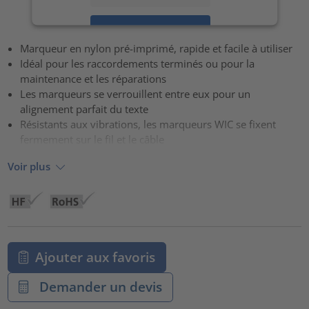
Accepter
Marqueur en nylon pré-imprimé, rapide et facile à utiliser
powered by
Usercentrics Consent Management Platform
Idéal pour les raccordements terminés ou pour la
maintenance et les réparations
Les marqueurs se verrouillent entre eux pour un
alignement parfait du texte
Résistants aux vibrations, les marqueurs WIC se fixent
fermement sur le fil et le câble
Voir plus
Ajouter aux favoris
Demander un devis