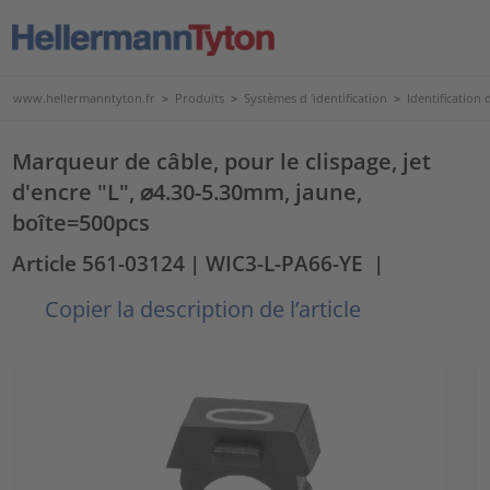
www.hellermanntyton.fr
>
Produits
>
Systèmes d 'identification
>
Identification d
Marqueur de câble, pour le clispage, jet
d'encre "L", ⌀4.30-5.30mm, jaune,
boîte=500pcs
Article 561-03124
| WIC3-L-PA66-YE
|
Copier la description de l’article