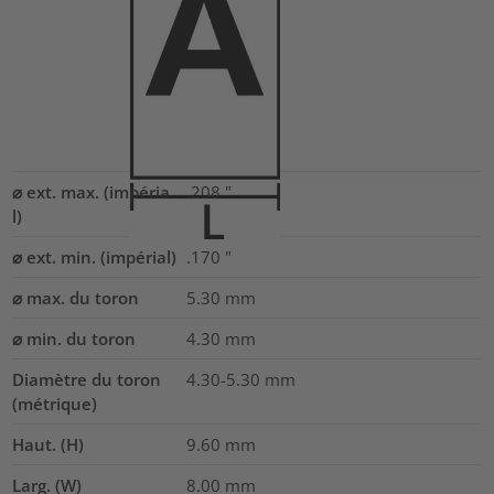
⌀ ext. max. (impéria
.208
"
l)
⌀ ext. min. (impérial)
.170
"
⌀ max. du toron
5.30
mm
⌀ min. du toron
4.30
mm
Diamètre du toron
4.30-5.30
mm
(métrique)
Haut. (H)
9.60
mm
Larg. (W)
8.00
mm