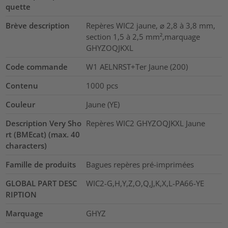
quette
Brève description
Repères WIC2 jaune, ⌀ 2,8 à 3,8 mm,
section 1,5 à 2,5 mm²,marquage
GHYZOQJKXL
Code commande
W1 AELNRST+Ter Jaune (200)
Contenu
1000
pcs
Couleur
Jaune (YE)
Description Very Sho
Repères WIC2 GHYZOQJKXL Jaune
rt (BMEcat) (max. 40
characters)
Famille de produits
Bagues repères pré-imprimées
GLOBAL PART DESC
WIC2-G,H,Y,Z,O,Q,J,K,X,L-PA66-YE
RIPTION
Marquage
GHYZ