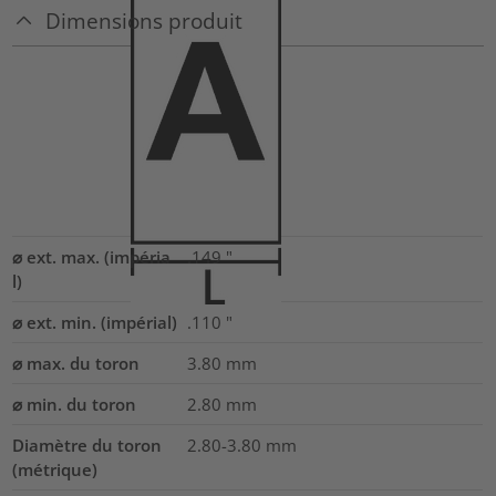
Dimensions produit
⌀ ext. max. (impéria
.149
"
l)
⌀ ext. min. (impérial)
.110
"
⌀ max. du toron
3.80
mm
⌀ min. du toron
2.80
mm
Diamètre du toron
2.80-3.80
mm
(métrique)