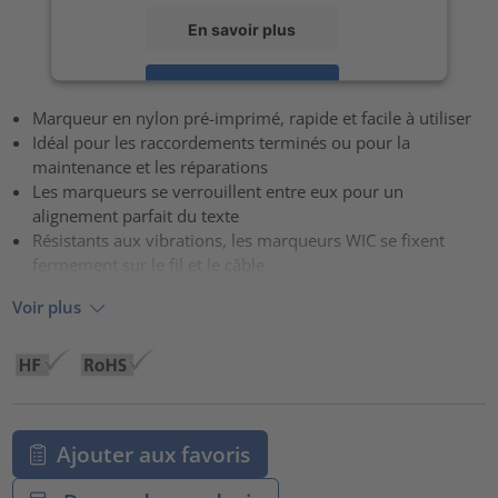
En savoir plus
Accepter
Marqueur en nylon pré-imprimé, rapide et facile à utiliser
powered by
Usercentrics Consent Management Platform
Idéal pour les raccordements terminés ou pour la
maintenance et les réparations
Les marqueurs se verrouillent entre eux pour un
alignement parfait du texte
Résistants aux vibrations, les marqueurs WIC se fixent
fermement sur le fil et le câble
Voir plus
Ajouter aux favoris