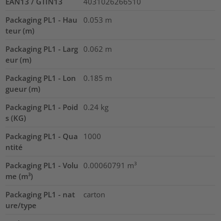
EAN13 / GTIN13
4031026266510
Packaging PL1 - Hau
0.053
m
teur (m)
Packaging PL1 - Larg
0.062
m
eur (m)
Packaging PL1 - Lon
0.185
m
gueur (m)
Packaging PL1 - Poid
0.24
kg
s (KG)
Packaging PL1 - Qua
1000
ntité
Packaging PL1 - Volu
0.00060791
m³
me (m³)
Packaging PL1 - nat
carton
ure/type