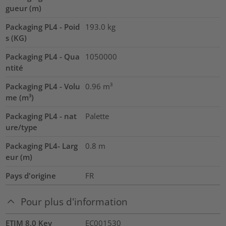
gueur (m)
Packaging PL4 - Poid
193.0
kg
s (KG)
Packaging PL4 - Qua
1050000
ntité
Packaging PL4 - Volu
0.96
m³
me (m³)
Packaging PL4 - nat
Palette
ure/type
Packaging PL4- Larg
0.8
m
eur (m)
Pays d'origine
FR
Pour plus d'information
ETIM 8.0 Key
EC001530