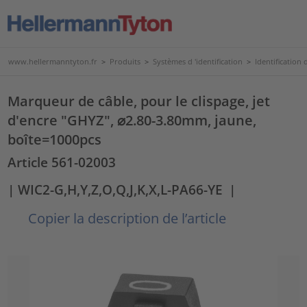
www.hellermanntyton.fr
>
Produits
>
Systèmes d 'identification
>
Identification d
Marqueur de câble, pour le clispage, jet
d'encre "GHYZ", ⌀2.80-3.80mm, jaune,
boîte=1000pcs
Article 561-02003
| WIC2-G,H,Y,Z,O,Q,J,K,X,L-PA66-YE
|
Copier la description de l’article