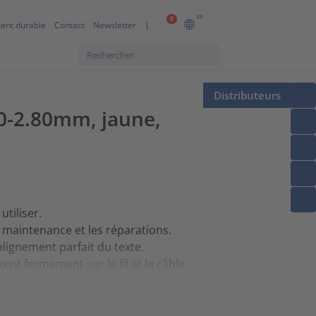
FR
0
ent durable
Contact
Newsletter
Distributeurs
.00-2.80mm, jaune,
tiliser.
 maintenance et les réparations.
lignement parfait du texte.
ent fermement sur le fil et le câble.