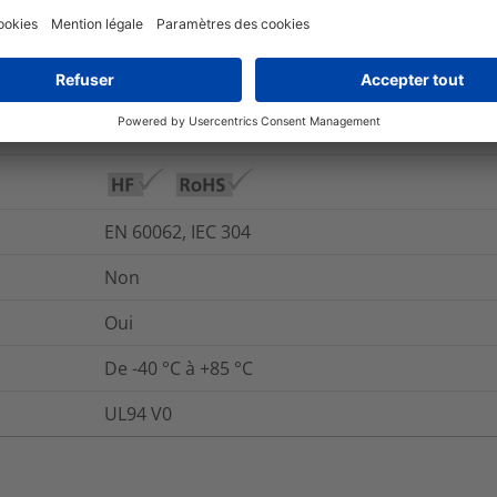
et emballage
Pour plus d'information
Oui
Oui
EN 60062, IEC 304
Non
Oui
De -40 °C à +85 °C
UL94 V0