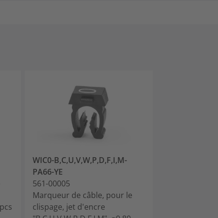
WIC0-B,C,U,V,W,P,D,F,I,M-
WIC0-A-PA66-
PA66-YE
561-00014
e
561-00005
Marqueur de c
Marqueur de câble, pour le
clispage, jet d
0pcs
clispage, jet d'encre
2.20mm, jaune