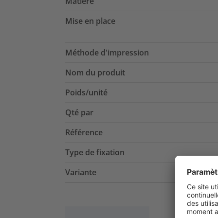
Matière
Mise en place
Méthode d'impression
Nom du produit
Poids/unité
Qté par
Référence
Type de fixation
Variante