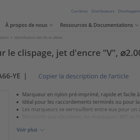
Carrières
Distributeurs
Développem
À propos de nous
Ressources & Documentations
cation
>
Identification des fils et câbles
 le clispage, jet d'encre "V", ⌀2
A66-YE
|
Copier la description de l’article
Marqueur en nylon pré-imprimé, rapide et facile à u
Idéal pour les raccordements terminés ou pour la
Les marqueurs se verrouillent entre eux pour un a
Résistants aux vibrations, les marqueurs WIC se fix
Voir plus