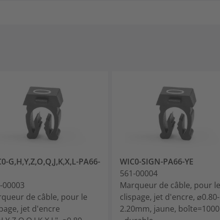
0-G,H,Y,Z,O,Q,J,K,X,L-PA66-
WIC0-SIGN-PA66-YE
561-00004
-00003
Marqueur de câble, pour l
queur de câble, pour le
clispage, jet d'encre, ⌀0.80-
spage, jet d'encre
2.20mm, jaune, boîte=100