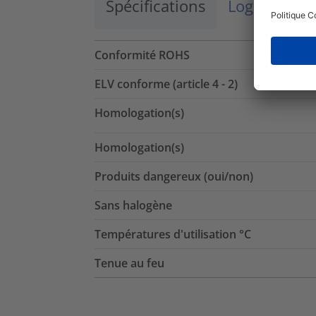
Spécifications
Logistique 
Conformité ROHS
ELV conforme (article 4 - 2)
Homologation(s)
Homologation(s)
Produits dangereux (oui/non)
Sans halogène
Températures d'utilisation °C
Tenue au feu