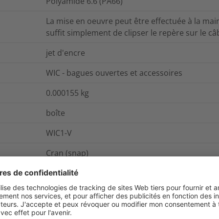
Polyamide 6.6 (PA66)
La mise en oeuvre peut être effectuée à la main 
suffit simplement de clipser le repère sur le câb
jet d'encre
WIC - bagues ouvertes et accessoires
0.000155
kg
boîte
WIC1-V
Cran (snap)
Autres