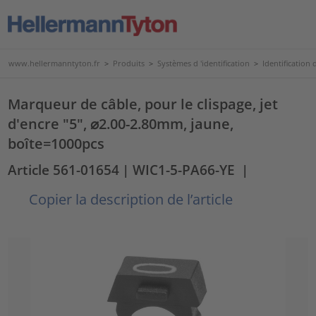
www.hellermanntyton.fr
>
Produits
>
Systèmes d 'identification
>
Identification d
Marqueur de câble, pour le clispage, jet
d'encre "5", ⌀2.00-2.80mm, jaune,
boîte=1000pcs
Article 561-01654
| WIC1-5-PA66-YE
|
Copier la description de l’article