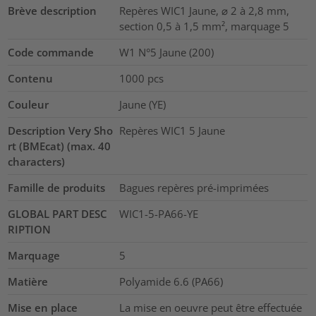
Brève description
Repères WIC1 Jaune, ⌀ 2 à 2,8 mm,
section 0,5 à 1,5 mm², marquage 5
Code commande
W1 N°5 Jaune (200)
Contenu
1000
pcs
Couleur
Jaune (YE)
Description Very Sho
Repères WIC1 5 Jaune
rt (BMEcat) (max. 40
characters)
Famille de produits
Bagues repères pré-imprimées
GLOBAL PART DESC
WIC1-5-PA66-YE
RIPTION
Marquage
5
Matière
Polyamide 6.6 (PA66)
Mise en place
La mise en oeuvre peut être effectuée