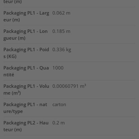
teur (m)
Packaging PL1 - Larg
0.062
m
eur (m)
Packaging PL1 - Lon
0.185
m
gueur (m)
Packaging PL1 - Poid
0.336
kg
s (KG)
Packaging PL1 - Qua
1000
ntité
Packaging PL1 - Volu
0.00060791
m³
me (m³)
Packaging PL1 - nat
carton
ure/type
Packaging PL2 - Hau
0.2
m
teur (m)