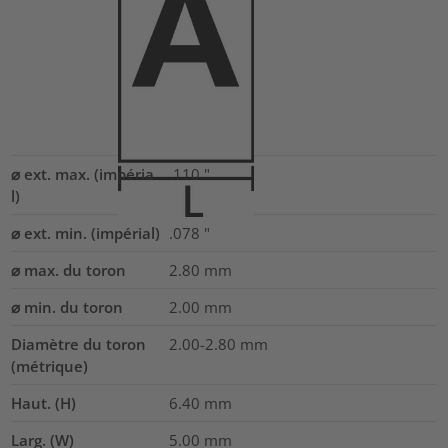
⌀ ext. max. (impéria
.110
"
l)
⌀ ext. min. (impérial)
.078
"
⌀ max. du toron
2.80
mm
⌀ min. du toron
2.00
mm
Diamètre du toron
2.00-2.80
mm
(métrique)
Haut. (H)
6.40
mm
Larg. (W)
5.00
mm