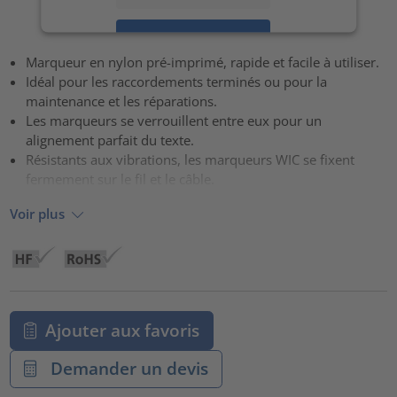
Accepter
Marqueur en nylon pré-imprimé, rapide et facile à utiliser.
powered by
Usercentrics Consent Management Platform
Idéal pour les raccordements terminés ou pour la
maintenance et les réparations.
Les marqueurs se verrouillent entre eux pour un
alignement parfait du texte.
Résistants aux vibrations, les marqueurs WIC se fixent
fermement sur le fil et le câble.
Voir plus
Ajouter aux favoris
Demander un devis