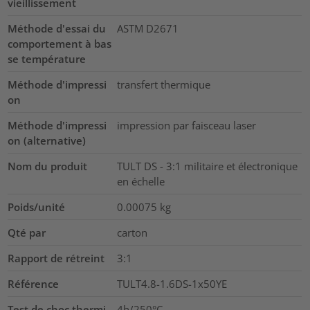
vieillissement
Méthode d'essai du
ASTM D2671
comportement à bas
se température
Méthode d'impressi
transfert thermique
on
Méthode d'impressi
impression par faisceau laser
on (alternative)
Nom du produit
TULT DS - 3:1 militaire et électronique
en échelle
Poids/unité
0.00075
kg
Qté par
carton
Rapport de rétreint
3:1
Référence
TULT4.8-1.6DS-1x50YE
Test de choc thermi
4h/250°C