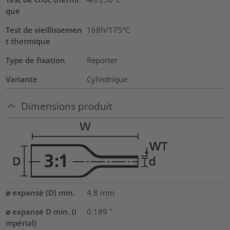
que
Test de vieillissemen
168h/175°C
t thermique
Type de fixation
Reporter
Variante
Cylindrique
Dimensions produit
⌀ expansé (D) min.
4.8
mm
⌀ expansé D min. (i
0.189
"
mpérial)