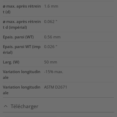
⌀ max. après rétrein
1.6
mm
t (d)
⌀ max. après rétrein
0.062
"
t d (impérial)
Epais. paroi (WT)
0.56
mm
Epais. paroi WT (imp
0.026
"
érial)
Larg. (W)
50
mm
Variation longitudin
-15% max.
ale
Variation longitudin
ASTM D2671
ale
Télécharger