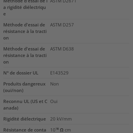
Méthode d'essai de l
ASTM D2671
a rigidité diélectriqu
e
Méthode d'essai de
ASTM D257
résistance à la tracti
on
Méthode d'essai de
ASTM D638
résistance à la tracti
on
N° de dossier UL
E143529
Produits dangereux
Non
(oui/non)
Reconnu UL (US et C
Oui
anada)
Rigidité diélectrique
20
kV/mm
Résistance de conta
10¹⁶ Ω cm