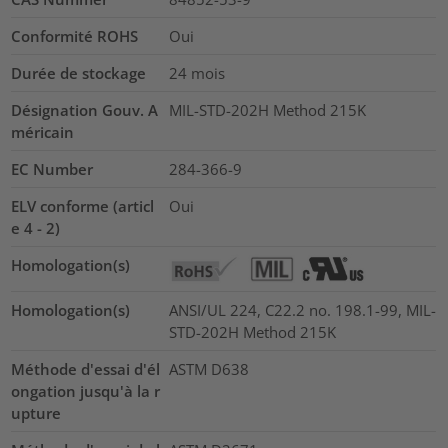
Conformité ROHS
Oui
Durée de stockage
24 mois
Désignation Gouv. A
MIL-STD-202H Method 215K
méricain
EC Number
284-366-9
ELV conforme (articl
Oui
e 4 - 2)
Homologation(s)
Homologation(s)
ANSI/UL 224, C22.2 no. 198.1-99, MIL-
STD-202H Method 215K
Méthode d'essai d'él
ASTM D638
ongation jusqu'à la r
upture