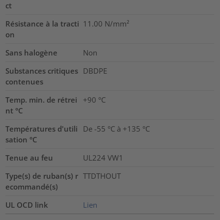
ct
Résistance à la tracti
11.00
N/mm²
on
Sans halogène
Non
Substances critiques
DBDPE
contenues
Temp. min. de rétrei
+90 °C
nt °C
Températures d'utili
De -55 °C à +135 °C
sation °C
Tenue au feu
UL224 VW1
Type(s) de ruban(s) r
TTDTHOUT
ecommandé(s)
UL OCD link
Lien