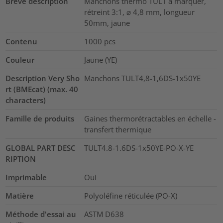
Brève description
Manchons thermo TULT à marquer,
rétreint 3:1, ⌀ 4,8 mm, longueur
50mm, jaune
Contenu
1000
pcs
Couleur
Jaune (YE)
Description Very Sho
Manchons TULT4,8-1,6DS-1x50YE
rt (BMEcat) (max. 40
characters)
Famille de produits
Gaines thermorétractables en échelle -
transfert thermique
GLOBAL PART DESC
TULT4.8-1.6DS-1x50YE-PO-X-YE
RIPTION
Imprimable
Oui
Matière
Polyoléfine réticulée (PO-X)
Méthode d'essai au
ASTM D638