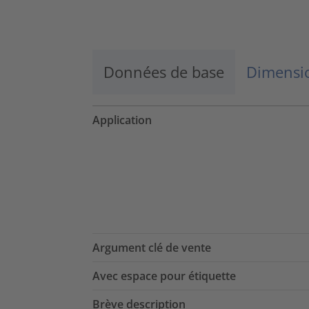
En savoir plus
Accepter
Données de base
Dimensio
powered by
Usercentrics Consent
Management Platform
Application
Argument clé de vente
Avec espace pour étiquette
Brève description