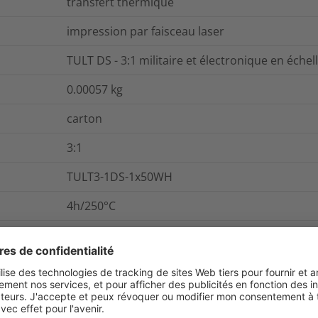
transfert thermique
impression par faisceau laser
TULT DS - 3:1 militaire et électronique en échel
0.00057
kg
carton
3:1
TULT3-1DS-1x50WH
4h/250°C
168h/175°C
Reporter
Cylindrique