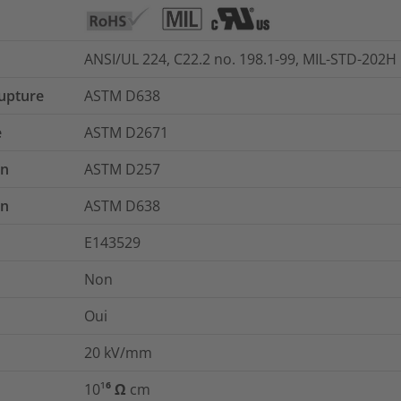
ANSI/UL 224, C22.2 no. 198.1-99, MIL-STD-202
rupture
ASTM D638
e
ASTM D2671
on
ASTM D257
on
ASTM D638
E143529
Non
Oui
20
kV/mm
10¹⁶ Ω cm