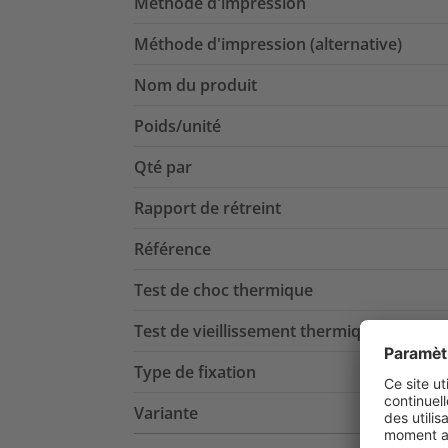
Méthode d'impression
Méthode d'impression (alternative)
Nom du produit
Poids/unité
Qté par
Rapport de rétreint
Référence
Test de choc thermique
Test de vieillissement thermique
Type de fixation
Variante