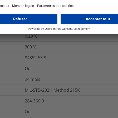
et emballage
Pour plus d'information
0.20
%
300
%
84852-53-9
Oui
24 mois
MIL-STD-202H Method 215K
284-366-9
Oui