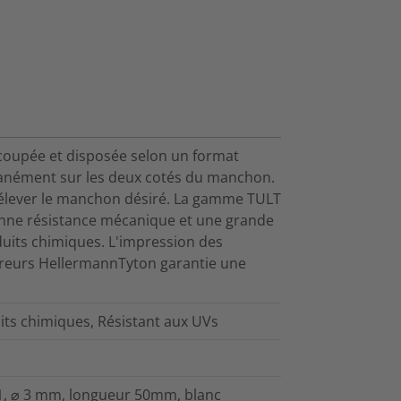
coupée et disposée selon un format
tanément sur les deux cotés du manchon.
 prélever le manchon désiré. La gamme TULT
onne résistance mécanique et une grande
duits chimiques. L'impression des
reurs HellermannTyton garantie une
its chimiques, Résistant aux UVs
1, ⌀ 3 mm, longueur 50mm, blanc