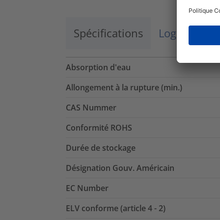
Spécifications
Logistique 
Absorption d'eau
Allongement à la rupture (min.)
CAS Nummer
Conformité ROHS
Durée de stockage
Désignation Gouv. Américain
EC Number
ELV conforme (article 4 - 2)