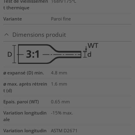
Test de vieillissemen
168h/175°C
t thermique
Variante
Paroi fine
Dimensions produit
⌀ expansé (D) min.
4.8
mm
⌀ max. après rétrein
1.6
mm
t (d)
Epais. paroi (WT)
0.65
mm
Variation longitudin
-15% max.
ale
Variation longitudin
ASTM D2671