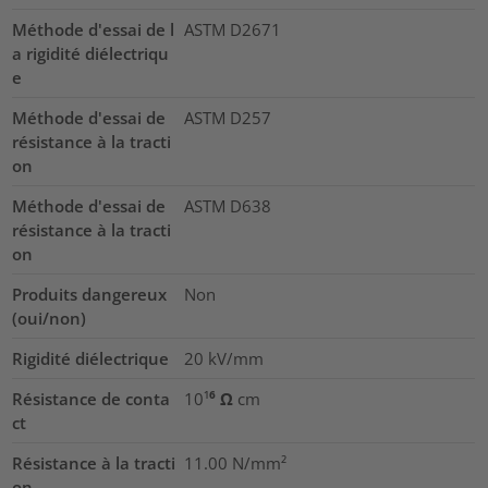
Méthode d'essai de l
ASTM D2671
a rigidité diélectriqu
e
Méthode d'essai de
ASTM D257
résistance à la tracti
on
Méthode d'essai de
ASTM D638
résistance à la tracti
on
Produits dangereux
Non
(oui/non)
Rigidité diélectrique
20
kV/mm
Résistance de conta
10¹⁶ Ω cm
ct
Résistance à la tracti
11.00
N/mm²
on