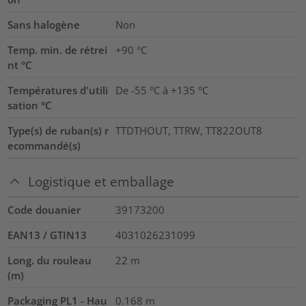
Sans halogène
Non
Temp. min. de rétrei
+90 °C
nt °C
Températures d'utili
De -55 °C à +135 °C
sation °C
Type(s) de ruban(s) r
TTDTHOUT, TTRW, TT822OUT8
ecommandé(s)
Logistique et emballage
Code douanier
39173200
EAN13 / GTIN13
4031026231099
Long. du rouleau
22
m
(m)
Packaging PL1 - Hau
0.168
m