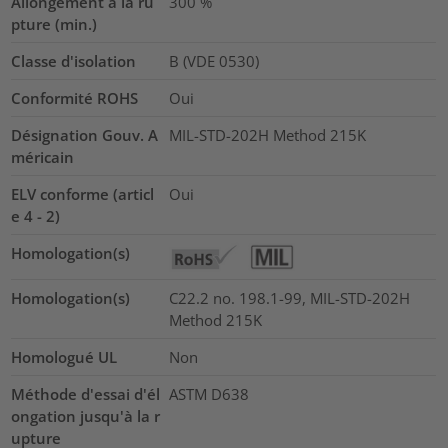
Allongement à la ru
300
%
pture (min.)
Classe d'isolation
B (VDE 0530)
Conformité ROHS
Oui
Désignation Gouv. A
MIL-STD-202H Method 215K
méricain
ELV conforme (articl
Oui
e 4 - 2)
Homologation(s)
Homologation(s)
C22.2 no. 198.1-99, MIL-STD-202H
Method 215K
Homologué UL
Non
Méthode d'essai d'él
ASTM D638
ongation jusqu'à la r
upture