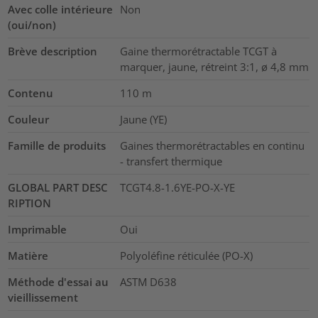
Avec colle intérieure
Non
(oui/non)
Brève description
Gaine thermorétractable TCGT à
marquer, jaune, rétreint 3:1, ø 4,8 mm
Contenu
110
m
Couleur
Jaune (YE)
Famille de produits
Gaines thermorétractables en continu
- transfert thermique
GLOBAL PART DESC
TCGT4.8-1.6YE-PO-X-YE
RIPTION
Imprimable
Oui
Matière
Polyoléfine réticulée (PO-X)
Méthode d'essai au
ASTM D638
vieillissement