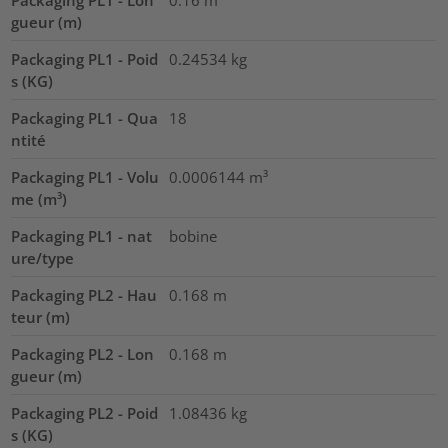
Packaging PL1 - Lon
0.16
m
gueur (m)
Packaging PL1 - Poid
0.24534
kg
s (KG)
Packaging PL1 - Qua
18
ntité
Packaging PL1 - Volu
0.0006144
m³
me (m³)
Packaging PL1 - nat
bobine
ure/type
Packaging PL2 - Hau
0.168
m
teur (m)
Packaging PL2 - Lon
0.168
m
gueur (m)
Packaging PL2 - Poid
1.08436
kg
s (KG)