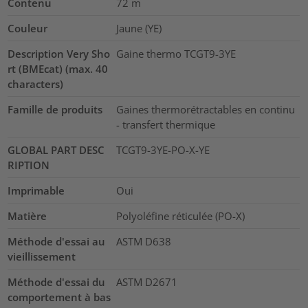
Contenu
72
m
Couleur
Jaune (YE)
Description Very Sho
Gaine thermo TCGT9-3YE
rt (BMEcat) (max. 40
characters)
Famille de produits
Gaines thermorétractables en continu
- transfert thermique
GLOBAL PART DESC
TCGT9-3YE-PO-X-YE
RIPTION
Imprimable
Oui
Matière
Polyoléfine réticulée (PO-X)
Méthode d'essai au
ASTM D638
vieillissement
Méthode d'essai du
ASTM D2671
comportement à bas