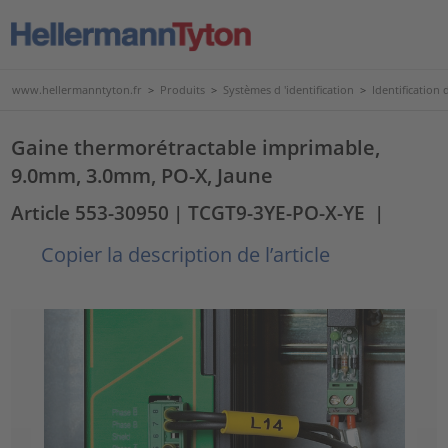
www.hellermanntyton.fr
>
Produits
>
Systèmes d 'identification
>
Identification
Gaine thermorétractable imprimable,
9.0mm, 3.0mm, PO-X, Jaune
Article 553-30950
| TCGT9-3YE-PO-X-YE
|
Copier la description de l’article