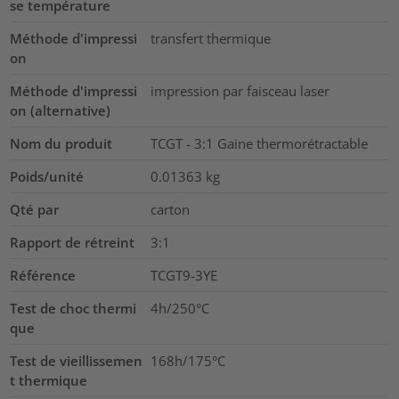
se température
Méthode d'impressi
transfert thermique
on
Méthode d'impressi
impression par faisceau laser
on (alternative)
Nom du produit
TCGT - 3:1 Gaine thermorétractable
Poids/unité
0.01363
kg
Qté par
carton
Rapport de rétreint
3:1
Référence
TCGT9-3YE
Test de choc thermi
4h/250°C
que
Test de vieillissemen
168h/175°C
t thermique