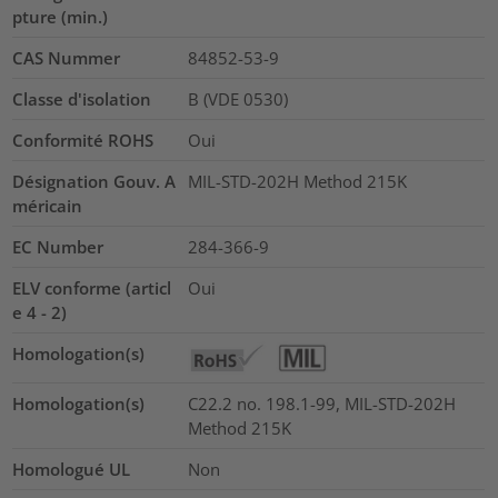
pture (min.)
CAS Nummer
84852-53-9
Classe d'isolation
B (VDE 0530)
Conformité ROHS
Oui
Désignation Gouv. A
MIL-STD-202H Method 215K
méricain
EC Number
284-366-9
ELV conforme (articl
Oui
e 4 - 2)
Homologation(s)
Homologation(s)
C22.2 no. 198.1-99, MIL-STD-202H
Method 215K
Homologué UL
Non