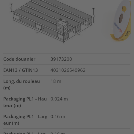
Code douanier
39173200
EAN13 / GTIN13
4031026540962
Long. du rouleau
18
m
(m)
Packaging PL1 - Hau
0.024
m
teur (m)
Packaging PL1 - Larg
0.16
m
eur (m)