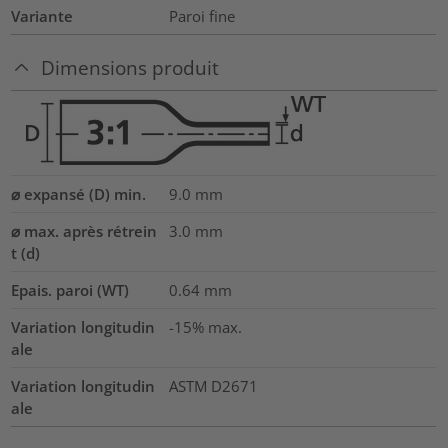
Variante
Paroi fine
Dimensions produit
⌀ expansé (D) min.
9.0
mm
⌀ max. après rétrein
3.0
mm
t (d)
Epais. paroi (WT)
0.64
mm
Variation longitudin
-15% max.
ale
Variation longitudin
ASTM D2671
ale