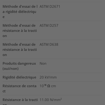
Méthode d'essai de l
ASTM D2671
a rigidité diélectriqu
e
Méthode d'essai de
ASTM D257
résistance à la tracti
on
Méthode d'essai de
ASTM D638
résistance à la tracti
on
Produits dangereux
Non
(oui/non)
Rigidité diélectrique
20
kV/mm
Résistance de conta
10¹⁶ Ω cm
ct
Résistance à la tracti
11.00
N/mm²
on