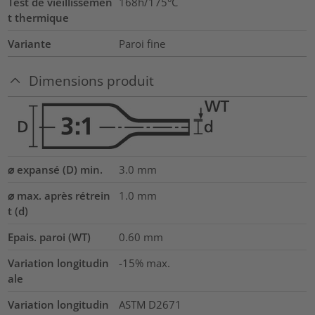
Test de vieillissemen
168h/175°C
t thermique
Variante
Paroi fine
Dimensions produit
⌀ expansé (D) min.
3.0
mm
⌀ max. après rétrein
1.0
mm
t (d)
Epais. paroi (WT)
0.60
mm
Variation longitudin
-15% max.
ale
Variation longitudin
ASTM D2671