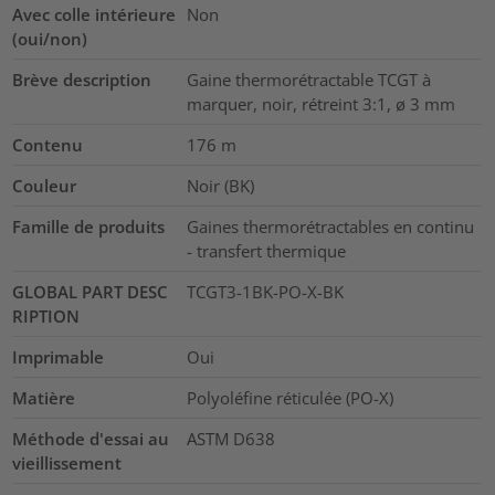
Avec colle intérieure
Non
(oui/non)
Brève description
Gaine thermorétractable TCGT à
marquer, noir, rétreint 3:1, ø 3 mm
Contenu
176
m
Couleur
Noir (BK)
Famille de produits
Gaines thermorétractables en continu
- transfert thermique
GLOBAL PART DESC
TCGT3-1BK-PO-X-BK
RIPTION
Imprimable
Oui
Matière
Polyoléfine réticulée (PO-X)
Méthode d'essai au
ASTM D638
vieillissement