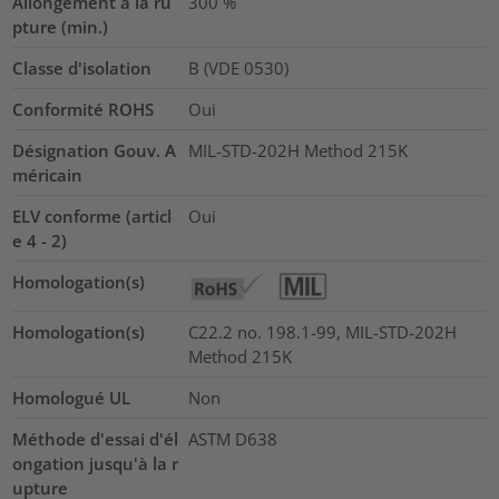
Allongement à la ru
300
%
pture (min.)
Classe d'isolation
B (VDE 0530)
Conformité ROHS
Oui
Désignation Gouv. A
MIL-STD-202H Method 215K
méricain
ELV conforme (articl
Oui
e 4 - 2)
Homologation(s)
Homologation(s)
C22.2 no. 198.1-99, MIL-STD-202H
Method 215K
Homologué UL
Non
Méthode d'essai d'él
ASTM D638
ongation jusqu'à la r
upture