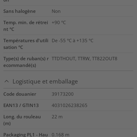
Sans halogène
Non
Temp. min. de rétrei
+90 °C
nt °C
Températures d'utili
De -55 °C à +135 °C
sation °C
Type(s) de ruban(s) r
TTDTHOUT, TTRW, TT822OUT8
ecommandé(s)
Logistique et emballage
Code douanier
39173200
EAN13 / GTIN13
4031026238265
Long. du rouleau
22
m
(m)
Packaging PL1 - Hau
0.168
m