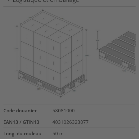
Code douanier
58081000
EAN13 / GTIN13
4031026323077
Long. du rouleau
50
m