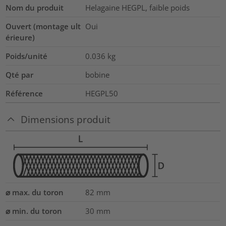
Nom du produit
Helagaine HEGPL, faible poids
Ouvert (montage ult
Oui
érieure)
Poids/unité
0.036
kg
Qté par
bobine
Référence
HEGPL50
Dimensions produit
⌀ max. du toron
82
mm
⌀ min. du toron
30
mm