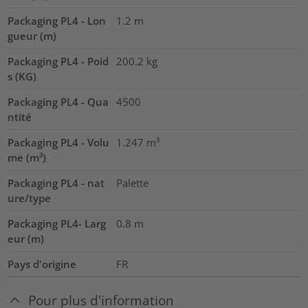
Packaging PL4 - Lon
1.2
m
gueur (m)
Packaging PL4 - Poid
200.2
kg
s (KG)
Packaging PL4 - Qua
4500
ntité
Packaging PL4 - Volu
1.247
m³
me (m³)
Packaging PL4 - nat
Palette
ure/type
Packaging PL4- Larg
0.8
m
eur (m)
Pays d'origine
FR
Pour plus d'information