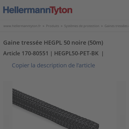
www.hellermanntyton.fr
>
Produits
>
Systèmes de protection
>
Gaines tressées
Gaine tressée HEGPL 50 noire (50m)
Article 170-80551
| HEGPL50-PET-BK
|
Copier la description de l’article