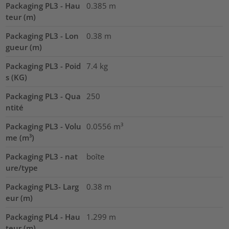
Packaging PL3 - Hau
0.385
m
teur (m)
Packaging PL3 - Lon
0.38
m
gueur (m)
Packaging PL3 - Poid
7.4
kg
s (KG)
Packaging PL3 - Qua
250
ntité
Packaging PL3 - Volu
0.0556
m³
me (m³)
Packaging PL3 - nat
boîte
ure/type
Packaging PL3- Larg
0.38
m
eur (m)
Packaging PL4 - Hau
1.299
m
teur (m)