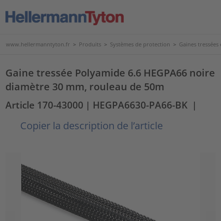
www.hellermanntyton.fr
>
Produits
>
Systèmes de protection
>
Gaines tressées
Gaine tressée Polyamide 6.6 HEGPA66 noire
diamètre 30 mm, rouleau de 50m
Article 170-43000
| HEGPA6630-PA66-BK
|
Copier la description de l’article