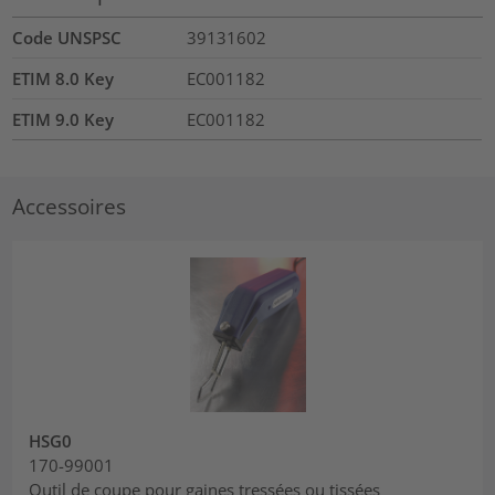
Code UNSPSC
39131602
ETIM 8.0 Key
EC001182
ETIM 9.0 Key
EC001182
Accessoires
HSG0
170-99001
Outil de coupe pour gaines tressées ou tissées