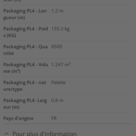
Packaging PL4 - Lon
1.2
m
gueur (m)
Packaging PL4 - Poid
155.2
kg
s (KG)
Packaging PL4 - Qua
4500
ntité
Packaging PL4 - Volu
1.247
m³
me (m³)
Packaging PL4 - nat
Palette
ure/type
Packaging PL4- Larg
0.8
m
eur (m)
Pays d'origine
FR
Pour plus d'information