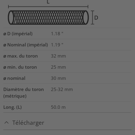
⌀ D (impérial)
1.18
"
⌀ Nominal (impérial)
1.19
"
⌀ max. du toron
32
mm
⌀ min. du toron
25
mm
⌀ nominal
30
mm
Diamètre du toron
25-32
mm
(métrique)
Long. (L)
50.0
m
Télécharger