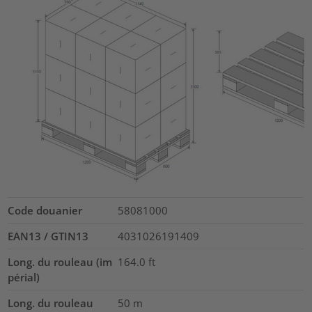
Code douanier
58081000
EAN13 / GTIN13
4031026191409
Long. du rouleau (im
164.0
ft
périal)
Long. du rouleau
50
m