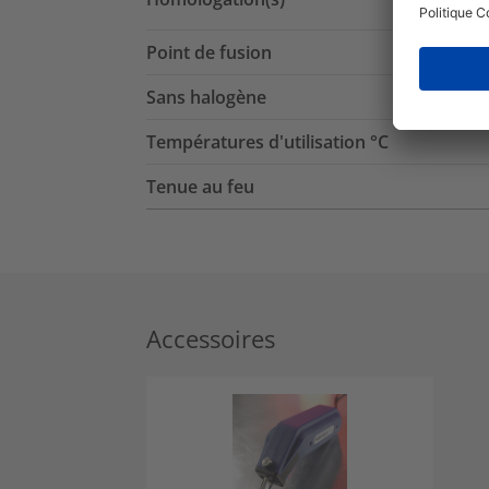
Point de fusion
Sans halogène
Températures d'utilisation °C
Tenue au feu
Accessoires