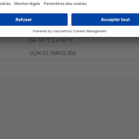
+250 °C
Oui
De -50 °C à +150 °C
UL94 V2, FMVSS 302