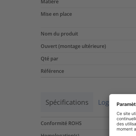
Matière
Mise en place
Nom du produit
Ouvert (montage ultérieure)
Qté par
Référence
Spécifications
Logistique 
Conformité ROHS
Homologation(s)