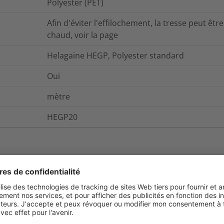
Polyester (PET)
Afin d'éviter l'effilochement, la tresse peut êt
chaud, voir la page
Helagaine HEGP, Polyester standard
Oui
mètre
HEGP20
et emballage
Pour plus d'information
Oui