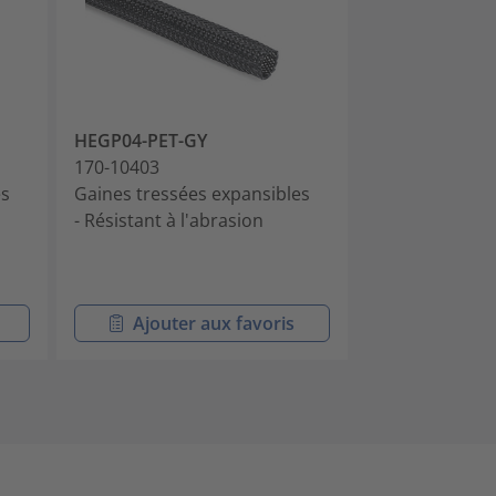
HEGP04-PET-GY
HEGP05-PET-
170-10403
170-10501
es
Gaines tressées expansibles
Gaine tressée
- Résistant à l'abrasion
grise diamètr
de 200m
- Résistant à l
Ajouter aux favoris
Ajouter