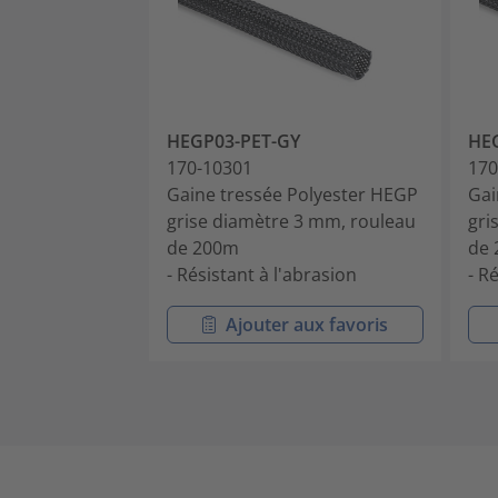
HEGP03-PET-GY
HE
170-10301
170
Gaine tressée Polyester HEGP
Gai
grise diamètre 3 mm, rouleau
gri
de 200m
de
- Résistant à l'abrasion
- R
Ajouter aux favoris