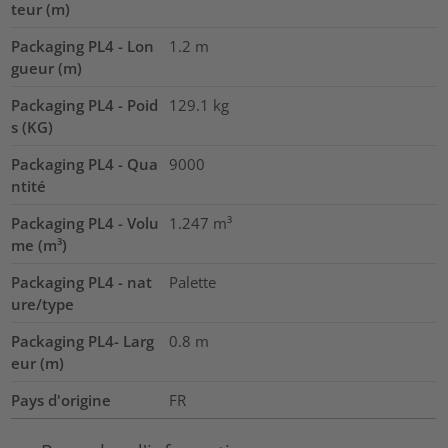
teur (m)
Packaging PL4 - Lon
1.2
m
gueur (m)
Packaging PL4 - Poid
129.1
kg
s (KG)
Packaging PL4 - Qua
9000
ntité
Packaging PL4 - Volu
1.247
m³
me (m³)
Packaging PL4 - nat
Palette
ure/type
Packaging PL4- Larg
0.8
m
eur (m)
Pays d'origine
FR