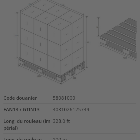
Code douanier
58081000
EAN13 / GTIN13
4031026125749
Long. du rouleau (im
328.0
ft
périal)
Long. du rouleau
100
m