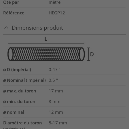
Qté par
mètre
Référence
HEGP12
Dimensions produit
⌀ D (impérial)
0.47
"
⌀ Nominal (impérial)
0.5
"
⌀ max. du toron
17
mm
⌀ min. du toron
8
mm
⌀ nominal
12
mm
Diamètre du toron
8-17
mm
(métrique)