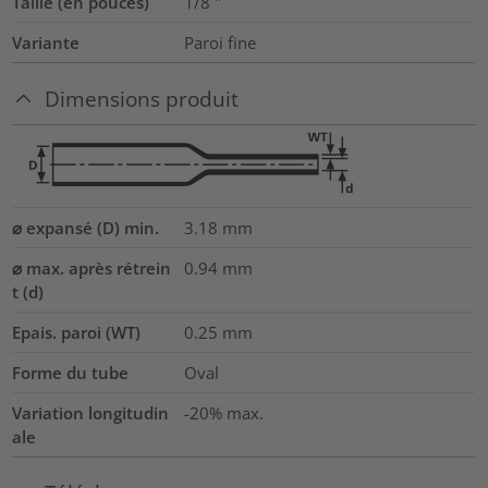
Taille (en pouces)
1/8
"
Variante
Paroi fine
Dimensions produit
⌀ expansé (D) min.
3.18
mm
⌀ max. après rétrein
0.94
mm
t (d)
Epais. paroi (WT)
0.25
mm
Forme du tube
Oval
Variation longitudin
-20% max.
ale