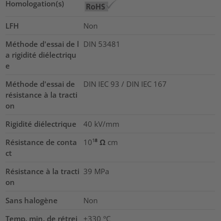
Homologation(s)
LFH
Non
Méthode d'essai de l
DIN 53481
a rigidité diélectriqu
e
Méthode d'essai de
DIN IEC 93 / DIN IEC 167
résistance à la tracti
on
Rigidité diélectrique
40
kV/mm
Résistance de conta
10¹⁸ Ω cm
ct
Résistance à la tracti
39
MPa
on
Sans halogène
Non
Temp. min. de rétrei
+330 °C