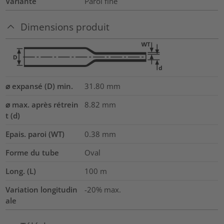
Variante
Paroi fine
Dimensions produit
⌀ expansé (D) min.
31.80
mm
⌀ max. après rétrein
8.82
mm
t (d)
Epais. paroi (WT)
0.38
mm
Forme du tube
Oval
Long. (L)
100
m
Variation longitudin
-20% max.
ale