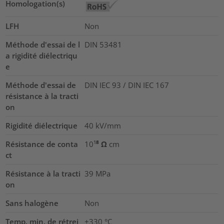
Homologation(s)
LFH
Non
Méthode d'essai de l
DIN 53481
a rigidité diélectriqu
e
Méthode d'essai de
DIN IEC 93 / DIN IEC 167
résistance à la tracti
on
Rigidité diélectrique
40
kV/mm
Résistance de conta
10¹⁸ Ω cm
ct
Résistance à la tracti
39
MPa
on
Sans halogène
Non
Temp. min. de rétrei
+330 °C