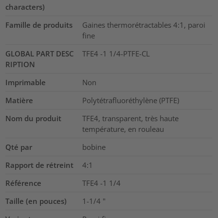
characters)
Famille de produits
Gaines thermorétractables 4:1, paroi
fine
GLOBAL PART DESC
TFE4 -1 1/4-PTFE-CL
RIPTION
Imprimable
Non
Matière
Polytétrafluoréthylène (PTFE)
Nom du produit
TFE4, transparent, très haute
température, en rouleau
Qté par
bobine
Rapport de rétreint
4:1
Référence
TFE4 -1 1/4
Taille (en pouces)
1-1/4
"