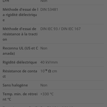
LFH
Non
Méthode d'essai de l
DIN 53481
a rigidité diélectriqu
e
Méthode d'essai de
DIN IEC 93 / DIN IEC 167
résistance à la tracti
on
Reconnu UL (US et C
Non
anada)
Rigidité diélectrique
40
kV/mm
Résistance de conta
10¹⁸ Ω cm
ct
Sans halogène
Non
Temp. min. de rétrei
+330 °C
nt °C