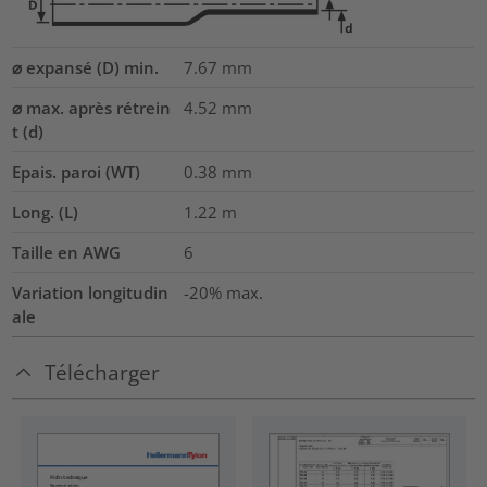
⌀ expansé (D) min.
7.67
mm
⌀ max. après rétrein
4.52
mm
t (d)
Epais. paroi (WT)
0.38
mm
Long. (L)
1.22
m
Taille en AWG
6
Variation longitudin
-20% max.
ale
Télécharger