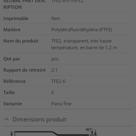
GLOBAL PART DESC
TFE2-6-PTFE-CL
RIPTION
Imprimable
Non
Matière
Polytétrafluoréthylène (PTFE)
Nom du produit
TFE2, transparent, très haute
température, en barre de 1,2 m
Qté par
pcs.
Rapport de rétreint
2:1
Référence
TFE2-6
Taille
6
Variante
Paroi fine
Dimensions produit