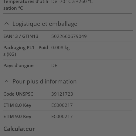
Températures d'utili
De -70 °C à +260 °C
sation °C
Logistique et emballage
EAN13 / GTIN13
5022660679049
Packaging PL1 - Poid
0.008
kg
s (KG)
Pays d'origine
DE
Pour plus d'information
Code UNSPSC
39121723
ETIM 8.0 Key
EC000217
ETIM 9.0 Key
EC000217
Calculateur