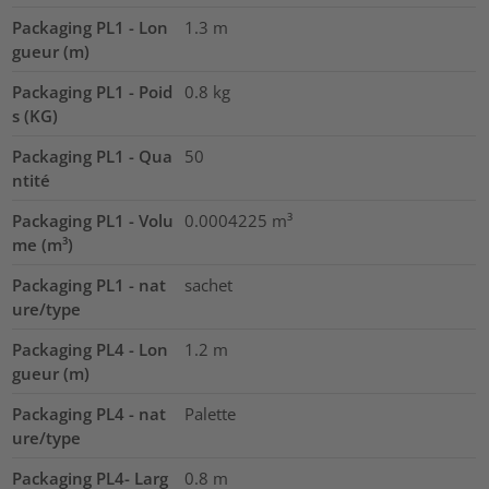
Packaging PL1 - Lon
1.3
m
gueur (m)
Packaging PL1 - Poid
0.8
kg
s (KG)
Packaging PL1 - Qua
50
ntité
Packaging PL1 - Volu
0.0004225
m³
me (m³)
Packaging PL1 - nat
sachet
ure/type
Packaging PL4 - Lon
1.2
m
gueur (m)
Packaging PL4 - nat
Palette
ure/type
Packaging PL4- Larg
0.8
m