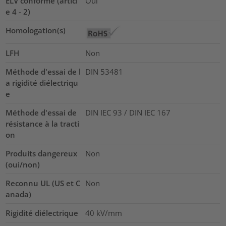
ELV conforme (articl
Oui
e 4 - 2)
Homologation(s)
LFH
Non
Méthode d'essai de l
DIN 53481
a rigidité diélectriqu
e
Méthode d'essai de
DIN IEC 93 / DIN IEC 167
résistance à la tracti
on
Produits dangereux
Non
(oui/non)
Reconnu UL (US et C
Non
anada)
Rigidité diélectrique
40
kV/mm