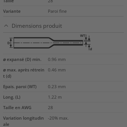
Taille
28
Variante
Paroi fine
Dimensions produit
⌀ expansé (D) min.
0.96
mm
⌀ max. après rétrein
0.46
mm
t (d)
Epais. paroi (WT)
0.23
mm
Long. (L)
1.22
m
Taille en AWG
28
Variation longitudin
-20% max.
ale