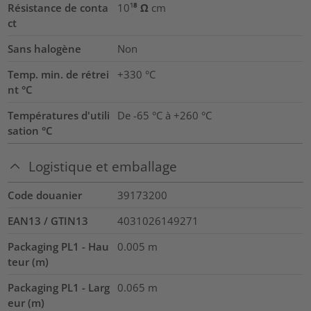
Résistance de conta
10¹⁸ Ω cm
ct
Sans halogène
Non
Temp. min. de rétrei
+330 °C
nt °C
Températures d'utili
De -65 °C à +260 °C
sation °C
Logistique et emballage
Code douanier
39173200
EAN13 / GTIN13
4031026149271
Packaging PL1 - Hau
0.005
m
teur (m)
Packaging PL1 - Larg
0.065
m
eur (m)