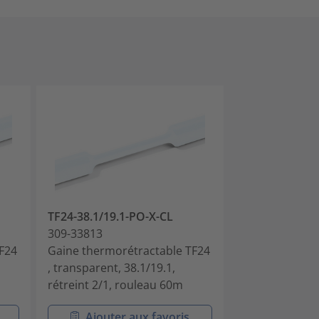
TF24-38.1/19.1-PO-X-CL
TF24-50.8/25.
309-33813
309-35083
F24
Gaine thermorétractable TF24
Gaine thermor
, transparent, 38.1/19.1,
, transparent, 
rétreint 2/1, rouleau 60m
rétreint 2/1, 
Ajouter aux favoris
Ajouter