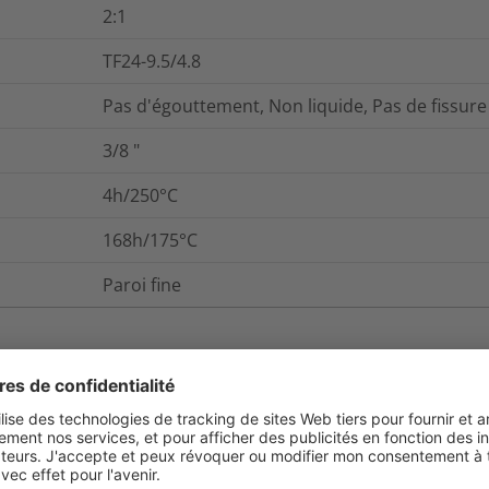
2:1
TF24-9.5/4.8
Pas d'égouttement, Non liquide, Pas de fissure
3/8
"
4h/250°C
168h/175°C
Paroi fine
et emballage
Pour plus d'information
0.2
%