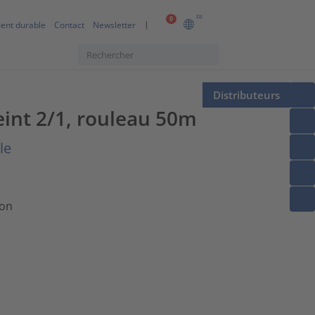
FR
0
ent durable
Contact
Newsletter
Distributeurs
eint 2/1, rouleau 50m
le
ion