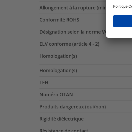
Allongement à la rupture (min.)
Conformité ROHS
Désignation selon la norme VG
ELV conforme (article 4 - 2)
Homologation(s)
Homologation(s)
LFH
Numéro OTAN
Produits dangereux (oui/non)
Rigidité diélectrique
Résistance de contact