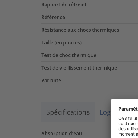
Rapport de rétreint
Référence
Résistance aux chocs thermiques
Taille (en pouces)
Test de choc thermique
Test de vieillissement thermique
Variante
Spécifications
Logistique 
Absorption d'eau