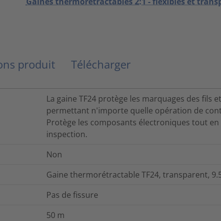
Gaines thermorétractables 2:1 - flexibles et tran
ns produit
Télécharger
La gaine TF24 protège les marquages des fils et
permettant n'importe quelle opération de cont
Protège les composants électroniques tout en a
inspection.
Non
Gaine thermorétractable TF24, transparent, 9.5
Pas de fissure
50
m