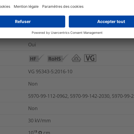
450
%
Oui
VG 95343 T05 B 007 M
Oui
VG 95343-5:2016-10
Non
5970-99-112-0962, 5970-99-142-2030, 5970-99-
Non
30
kV/mm
10¹⁵ Ω cm