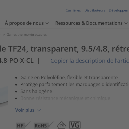
Carrières
Distributeurs
Développem
À propos de nous
Ressources & Documentations
n
>
Gaines thermorétractables
 TF24, transparent, 9.5/4.8, rétr
4.8-PO-X-CL
|
Copier la description de l’artic
Gaine en Polyoléfine, flexible et transparente
Protège parfaitement les marquages d'identificat
Sans halogène
Bonne résistance mécanique et chimique
Voir plus