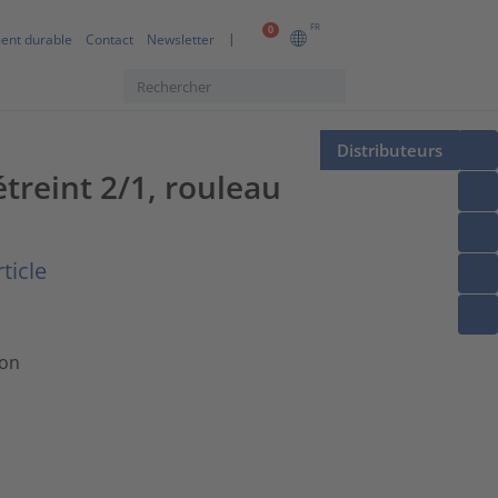
FR
0
ent durable
Contact
Newsletter
Distributeurs
treint 2/1, rouleau
ticle
ion