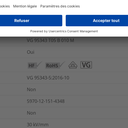
0.2
%
450
%
Oui
VG 95343 T05 B 010 M
Oui
VG 95343-5:2016-10
Non
5970-12-151-4348
Non
30
kV/mm