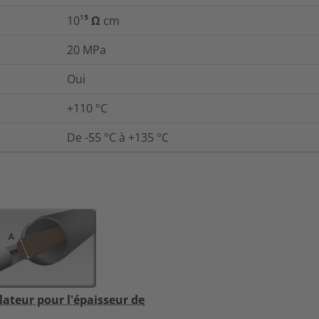
10¹⁵ Ω cm
20
MPa
Oui
+110 °C
De -55 °C à +135 °C
lateur pour l'épaisseur de