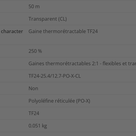
50
m
Transparent (CL)
 character
Gaine thermorétractable TF24
250
%
Gaines thermorétractables 2:1 - flexibles et tr
TF24-25.4/12.7-PO-X-CL
Non
Polyoléfine réticulée (PO-X)
TF24
0.051
kg