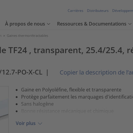
Carrières
Distributeurs
Développem
À propos de nous
Ressources & Documentations
n
>
Gaines thermorétractables
 TF24 , transparent, 25.4/25.4, ré
/12.7-PO-X-CL
|
Copier la description de l’ar
Gaine en Polyoléfine, flexible et transparente
Protège parfaitement les marquages d'identificat
Sans halogène
Bonne résistance mécanique et chimique
Voir plus