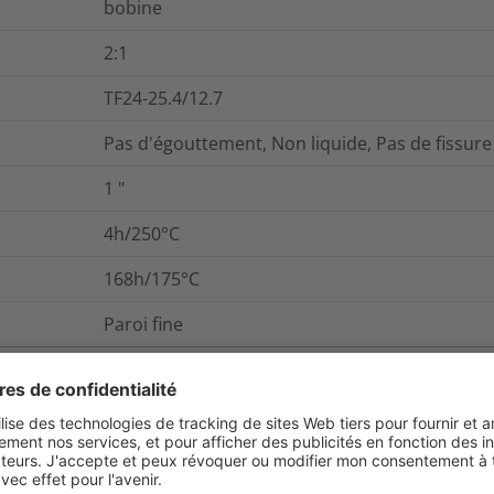
bobine
2:1
TF24-25.4/12.7
Pas d'égouttement, Non liquide, Pas de fissure
1
"
4h/250°C
168h/175°C
Paroi fine
et emballage
Pour plus d'information