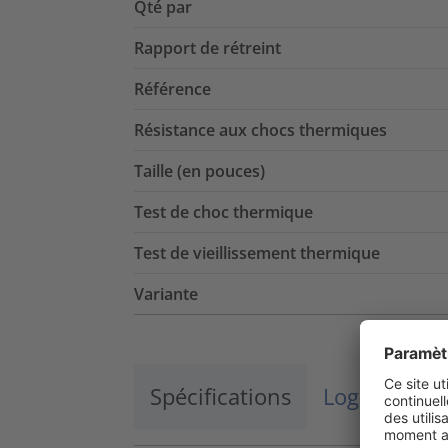
Qté par
Rapport de rétreint
Référence
Résistance aux chocs thermiques
Taille (en pouces)
Test de choc thermique
Test de vieillissement thermique
Variante
Spécifications
Logistique 