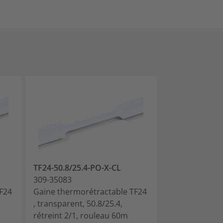
TF24-50.8/25.4-PO-X-CL
TF24-76.2/38.
309-35083
309-37603
F24
Gaine thermorétractable TF24
Gaine thermor
, transparent, 50.8/25.4,
, transparent, 
rétreint 2/1, rouleau 60m
rétreint 2/1, 