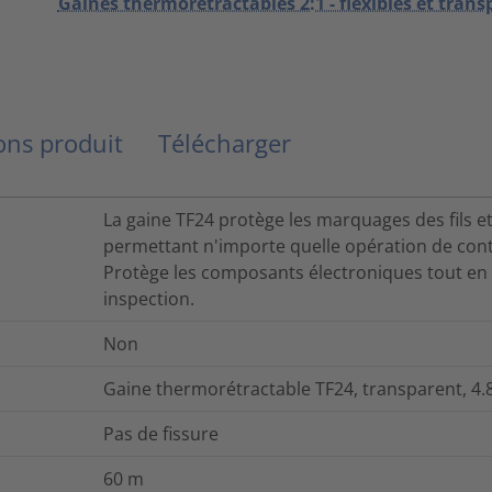
Gaines thermorétractables 2:1 - flexibles et tran
ns produit
Télécharger
La gaine TF24 protège les marquages des fils et
permettant n'importe quelle opération de cont
Protège les composants électroniques tout en a
inspection.
Non
Gaine thermorétractable TF24, transparent, 4.8
Pas de fissure
60
m