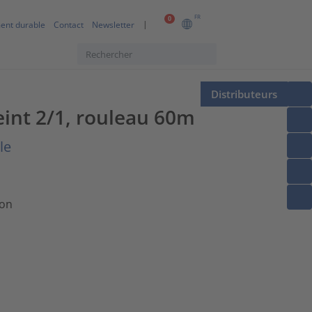
FR
0
ent durable
Contact
Newsletter
Distributeurs
eint 2/1, rouleau 60m
le
ion