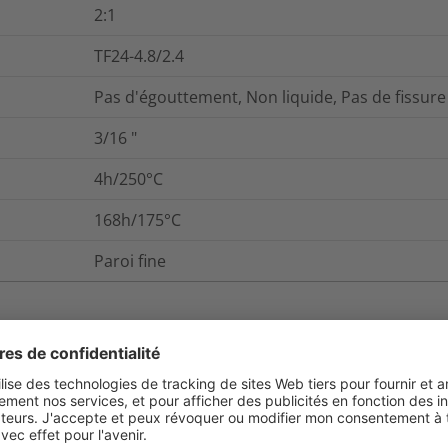
2:1
TF24-4.8/2.4
Pas d'égouttement, Non liquide, Pas de fissure
3/16
"
4h/250°C
168h/175°C
Paroi fine
et emballage
Pour plus d'information
0.2
%