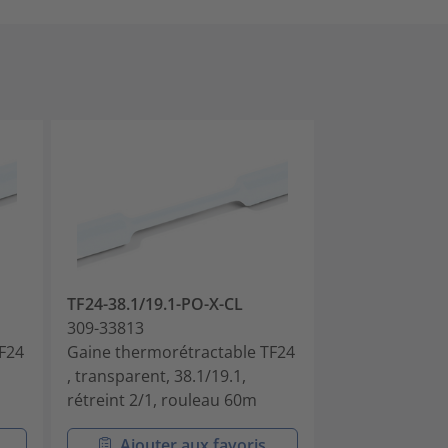
TF24-38.1/19.1-PO-X-CL
TF24-50.8/25.
309-33813
309-35083
F24
Gaine thermorétractable TF24
Gaine thermor
, transparent, 38.1/19.1,
, transparent, 
rétreint 2/1, rouleau 60m
rétreint 2/1, 
Ajouter aux favoris
Ajouter