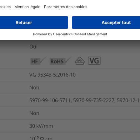
450
%
Oui
VG 95343 T05 B 005 M
Oui
VG 95343-5:2016-10
Non
5970-99-106-5711, 5970-99-735-2227, 5970-12-
Non
30
kV/mm
10¹⁵ Ω cm