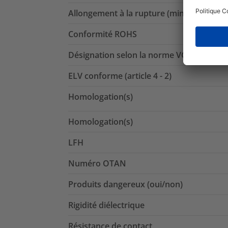
Allongement à la rupture (min.)
Conformité ROHS
Désignation selon la norme VG
ELV conforme (article 4 - 2)
Homologation(s)
Homologation(s)
LFH
Numéro OTAN
Produits dangereux (oui/non)
Rigidité diélectrique
Résistance de contact