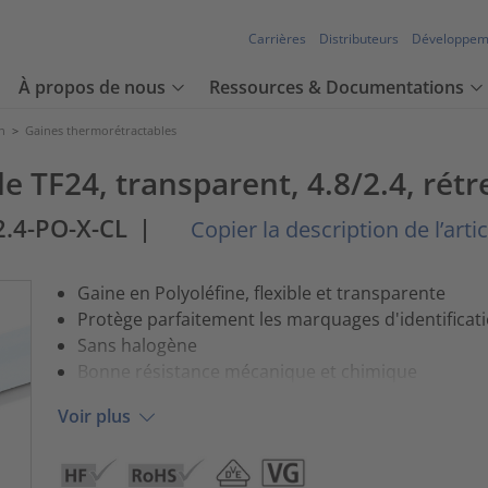
Carrières
Distributeurs
Développem
À propos de nous
Ressources & Documentations
n
>
Gaines thermorétractables
 TF24, transparent, 4.8/2.4, rétr
2.4-PO-X-CL
|
Copier la description de l’artic
Gaine en Polyoléfine, flexible et transparente
Protège parfaitement les marquages d'identificat
Sans halogène
Bonne résistance mécanique et chimique
Voir plus