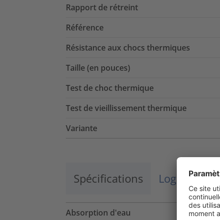
Rapport de rétreint
Référence
Résistance aux chocs thermiques
Taille (en pouces)
Test de choc thermique
Test de vieillissement thermique
Variante
Spécifications
Logistique 
Absorption d'eau