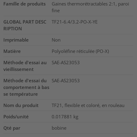
Famille de produits
Gaines thermorétractables 2:1, paroi
fine
GLOBAL PART DESC
TF21-6.4/3.2-PO-X-YE
RIPTION
Imprimable
Non
Matière
Polyoléfine réticulée (PO-X)
Méthode d'essai au
SAE-AS23053
vieillissement
Méthode d'essai du
SAE-AS23053
comportement à bas
se température
Nom du produit
TF21, flexible et coloré, en rouleau
Poids/unité
0.017881
kg
Qté par
bobine