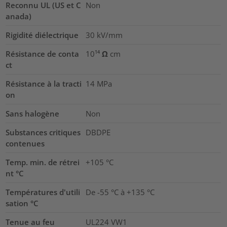
Reconnu UL (US et C
Non
anada)
Rigidité diélectrique
30
kV/mm
Résistance de conta
10¹⁴ Ω cm
ct
Résistance à la tracti
14
MPa
on
Sans halogène
Non
Substances critiques
DBDPE
contenues
Temp. min. de rétrei
+105 °C
nt °C
Températures d'utili
De -55 °C à +135 °C
sation °C
Tenue au feu
UL224 VW1