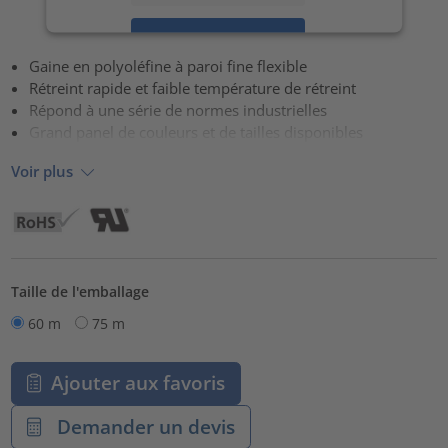
Accepter
Gaine en polyoléfine à paroi fine flexible
powered by
Usercentrics Consent Management Platform
Rétreint rapide et faible température de rétreint
Répond à une série de normes industrielles
Grand panel de couleurs et de tailles disponibles
Voir plus
Taille de l'emballage
60 m
75 m
Ajouter aux favoris
Demander un devis