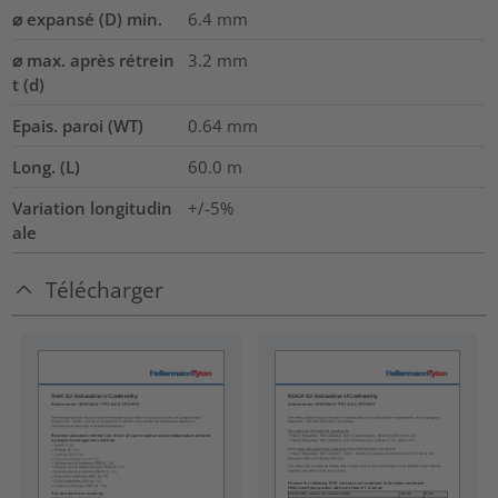
⌀ expansé (D) min.
6.4
mm
⌀ max. après rétrein
3.2
mm
t (d)
Epais. paroi (WT)
0.64
mm
Long. (L)
60.0
m
Variation longitudin
+/-5%
ale
Télécharger