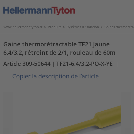
www.hellermanntyton.fr
>
Produits
>
Systèmes d 'isolation
>
Gaines thermorétr
Gaine thermorétractable TF21 Jaune
6.4/3.2, rétreint de 2/1, rouleau de 60m
Article 309-50644
| TF21-6.4/3.2-PO-X-YE
|
Copier la description de l’article