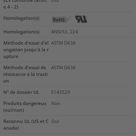
ELV conforme (articl
Oui
e 4 - 2)
Homologation(s)
Homologation(s)
ANSI/UL 224
Méthode d'essai d'él
ASTM D638
ongation jusqu'à la r
upture
Méthode d'essai de
ASTM D638
résistance à la tracti
on
N° de dossier UL
E143529
Produits dangereux
Non
(oui/non)
Reconnu UL (US et C
Oui
anada)