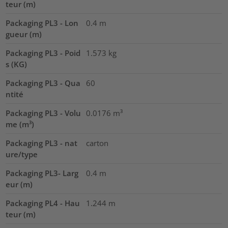
teur (m)
Packaging PL3 - Lon
0.4
m
gueur (m)
Packaging PL3 - Poid
1.573
kg
s (KG)
Packaging PL3 - Qua
60
ntité
Packaging PL3 - Volu
0.0176
m³
me (m³)
Packaging PL3 - nat
carton
ure/type
Packaging PL3- Larg
0.4
m
eur (m)
Packaging PL4 - Hau
1.244
m
teur (m)