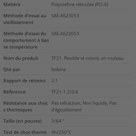
Matière
Polyoléfine réticulée (PO-X)
Méthode d'essai au
SAE-AS23053
vieillissement
Méthode d'essai du
SAE-AS23053
comportement à bas
se température
Nom du produit
TF21, flexible et coloré, en rouleau
Qté par
bobine
Rapport de rétreint
2:1
Référence
TF21-1.2/0.6
Résistance aux choc
Pas refraction, Non liquide, Pas
s thermiques
d'égouttement
Taille (en pouces)
3/64
"
Test de choc thermi
4h/250°C