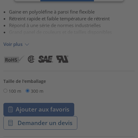
Accepter
Gaine en polyoléfine à paroi fine flexible
powered by
Usercentrics Consent Management Platform
Rétreint rapide et faible température de rétreint
Répond à une série de normes industrielles
Grand panel de couleurs et de tailles disponibles
Voir plus
Taille de l'emballage
100 m
300 m
Ajouter aux favoris
Demander un devis