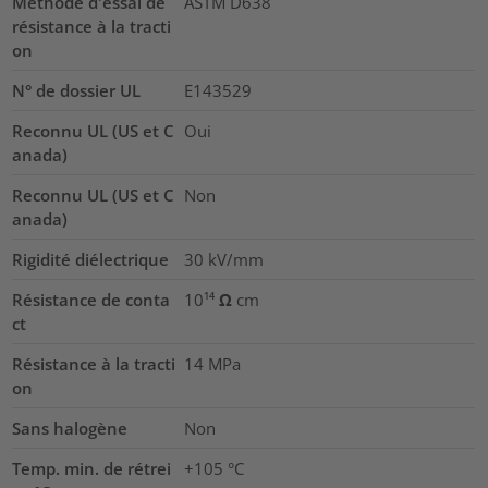
Méthode d'essai de
ASTM D638
résistance à la tracti
on
N° de dossier UL
E143529
Reconnu UL (US et C
Oui
anada)
Reconnu UL (US et C
Non
anada)
Rigidité diélectrique
30
kV/mm
Résistance de conta
10¹⁴ Ω cm
ct
Résistance à la tracti
14
MPa
on
Sans halogène
Non
Temp. min. de rétrei
+105 °C