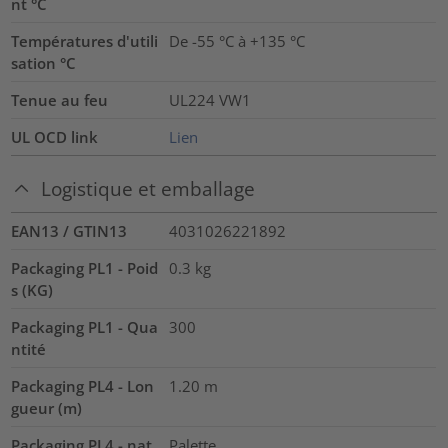
nt °C
Températures d'utili
De -55 °C à +135 °C
sation °C
Tenue au feu
UL224 VW1
UL OCD link
Lien
Logistique et emballage
EAN13 / GTIN13
4031026221892
Packaging PL1 - Poid
0.3
kg
s (KG)
Packaging PL1 - Qua
300
ntité
Packaging PL4 - Lon
1.20
m
gueur (m)
Packaging PL4 - nat
Palette