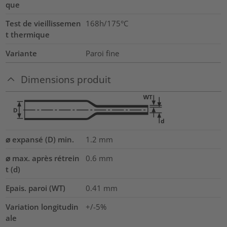
que
Test de vieillissemen
168h/175°C
t thermique
Variante
Paroi fine
Dimensions produit
⌀ expansé (D) min.
1.2
mm
⌀ max. après rétrein
0.6
mm
t (d)
Epais. paroi (WT)
0.41
mm
Variation longitudin
+/-5%
ale