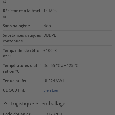
ct
Résistance à la tracti
14
MPa
on
Sans halogène
Non
Substances critiques
DBDPE
contenues
Temp. min. de rétrei
+100 °C
nt °C
Températures d'utili
De -55 °C à +125 °C
sation °C
Tenue au feu
UL224 VW1
UL OCD link
Lien
Lien
Logistique et emballage
Code douanier
39173200