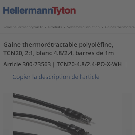
www.hellermanntyton.fr
>
Produits
>
Systèmes d 'isolation
>
Gaines thermorétr
Gaine thermorétractable polyoléfine,
TCN20, 2:1, blanc 4.8/2.4, barres de 1m
Article 300-73563
| TCN20-4.8/2.4-PO-X-WH
|
Copier la description de l’article