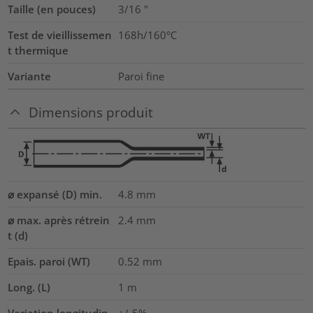
Taille (en pouces)
3/16
"
Test de vieillissemen
168h/160°C
t thermique
Variante
Paroi fine
Dimensions produit
⌀ expansé (D) min.
4.8
mm
⌀ max. après rétrein
2.4
mm
t (d)
Epais. paroi (WT)
0.52
mm
Long. (L)
1
m