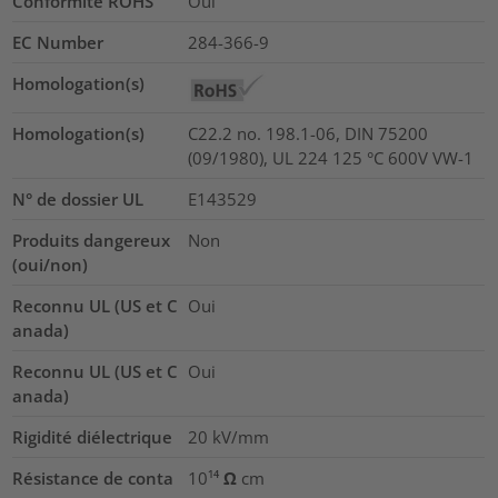
Conformité ROHS
Oui
EC Number
284-366-9
Homologation(s)
Homologation(s)
C22.2 no. 198.1-06, DIN 75200
(09/1980), UL 224 125 °C 600V VW-1
N° de dossier UL
E143529
Produits dangereux
Non
(oui/non)
Reconnu UL (US et C
Oui
anada)
Reconnu UL (US et C
Oui
anada)
Rigidité diélectrique
20
kV/mm
Résistance de conta
10¹⁴ Ω cm