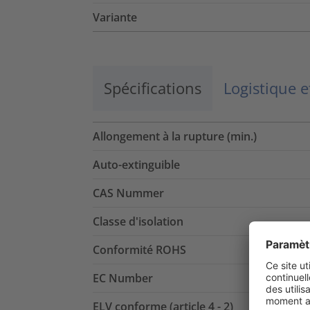
Variante
Spécifications
Logistique 
Allongement à la rupture (min.)
Auto-extinguible
CAS Nummer
Classe d'isolation
Conformité ROHS
EC Number
ELV conforme (article 4 - 2)