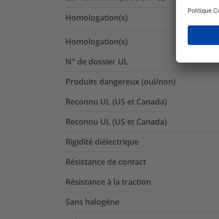
Homologation(s)
Homologation(s)
N° de dossier UL
Produits dangereux (oui/non)
Reconnu UL (US et Canada)
Reconnu UL (US et Canada)
Rigidité diélectrique
Résistance de contact
Résistance à la traction
Sans halogène