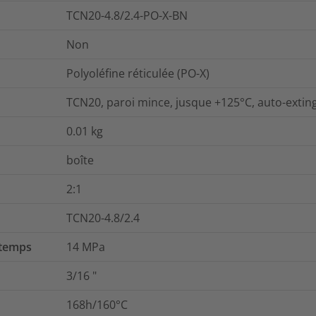
TCN20-4.8/2.4-PO-X-BN
Non
Polyoléfine réticulée (PO-X)
TCN20, paroi mince, jusque +125°C, auto-extin
0.01
kg
boîte
2:1
TCN20-4.8/2.4
 temps
14
MPa
3/16
"
168h/160°C