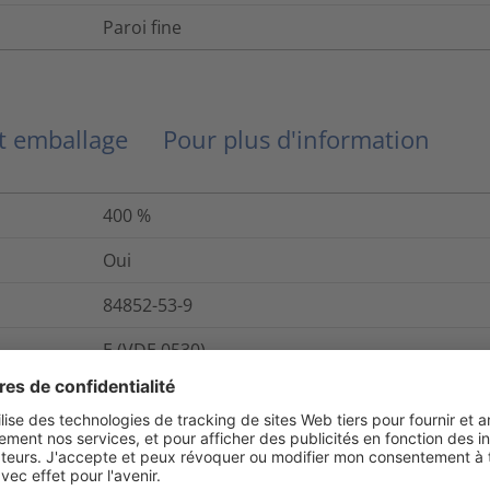
Paroi fine
et emballage
Pour plus d'information
400
%
Oui
84852-53-9
E (VDE 0530)
Oui
284-366-9
Oui