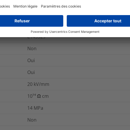
C22.2 no. 198.1-06, DIN 75200 (09/1980), UL 22
E143529
Non
Oui
Oui
20
kV/mm
10¹⁴ Ω cm
14
MPa
Non