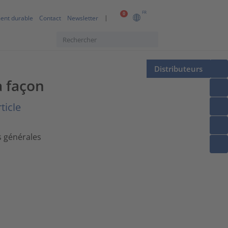
FR
0
ent durable
Contact
Newsletter
Distributeurs
à façon
ticle
s générales