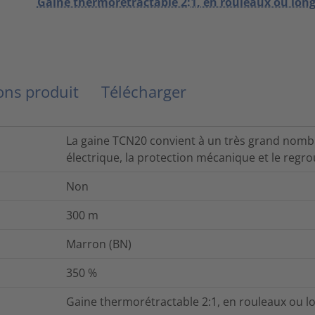
Gaine thermorétractable 2:1, en rouleaux ou lon
ns produit
Télécharger
La gaine TCN20 convient à un très grand nombr
électrique, la protection mécanique et le regr
Non
300
m
Marron (BN)
350
%
Gaine thermorétractable 2:1, en rouleaux ou l