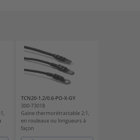
TCN20-1.2/0.6-PO-X-GY
TCN20-1.6/0.8
300-73018
300-73020
1,
Gaine thermorétractable 2:1,
Gaine thermor
à
en rouleaux ou longueurs à
polyoléfine TCN
façon
1.6/0.8, roule