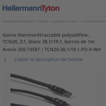
www.hellermanntyton.fr
>
Produits
>
Systèmes d 'isolation
>
Gaines thermorétr
Gaine thermorétractable polyoléfine,
TCN20, 2:1, blanc 38.1/19.1, barres de 1m
Article 300-73587
| TCN20-38.1/19.1-PO-X-WH
Copier la description de l’article
|