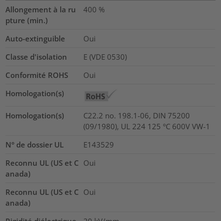
Allongement à la ru
400
%
pture (min.)
Auto-extinguible
Oui
Classe d'isolation
E (VDE 0530)
Conformité ROHS
Oui
Homologation(s)
Homologation(s)
C22.2 no. 198.1-06, DIN 75200
(09/1980), UL 224 125 °C 600V VW-1
N° de dossier UL
E143529
Reconnu UL (US et C
Oui
anada)
Reconnu UL (US et C
Oui
anada)
Rigidité diélectrique
20
kV/mm