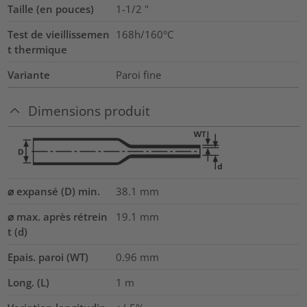
Taille (en pouces)
1-1/2
"
Test de vieillissemen
168h/160°C
t thermique
Variante
Paroi fine
Dimensions produit
⌀ expansé (D) min.
38.1
mm
⌀ max. après rétrein
19.1
mm
t (d)
Epais. paroi (WT)
0.96
mm
Long. (L)
1
m