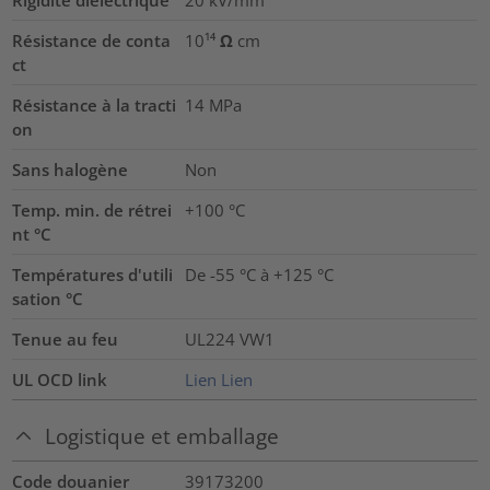
Résistance de conta
10¹⁴ Ω cm
ct
Résistance à la tracti
14
MPa
on
Sans halogène
Non
Temp. min. de rétrei
+100 °C
nt °C
Températures d'utili
De -55 °C à +125 °C
sation °C
Tenue au feu
UL224 VW1
UL OCD link
Lien
Lien
Logistique et emballage
Code douanier
39173200