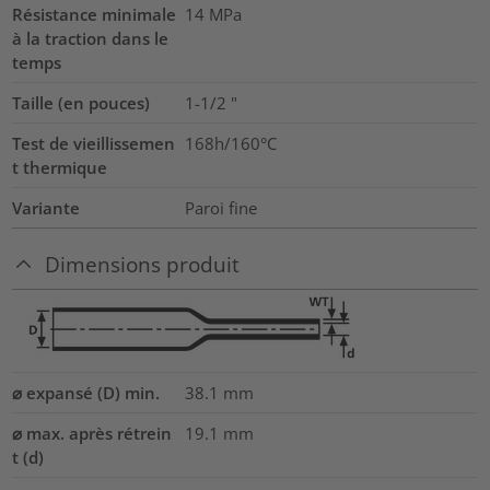
Résistance minimale
14
MPa
à la traction dans le
temps
Taille (en pouces)
1-1/2
"
Test de vieillissemen
168h/160°C
t thermique
Variante
Paroi fine
Dimensions produit
⌀ expansé (D) min.
38.1
mm
⌀ max. après rétrein
19.1
mm
t (d)