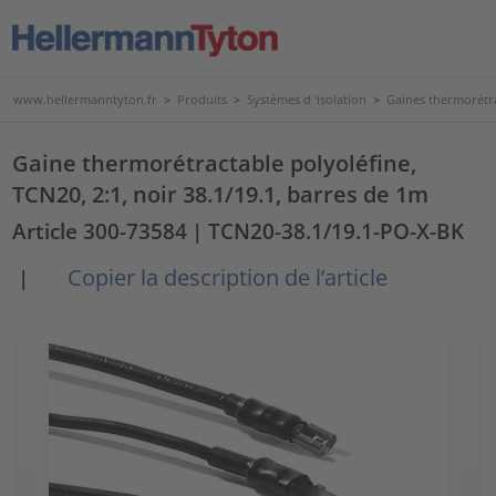
www.hellermanntyton.fr
>
Produits
>
Systèmes d 'isolation
>
Gaines thermorétr
Gaine thermorétractable polyoléfine,
TCN20, 2:1, noir 38.1/19.1, barres de 1m
Article 300-73584
| TCN20-38.1/19.1-PO-X-BK
Copier la description de l’article
|