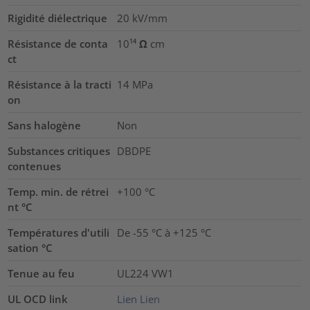
Rigidité diélectrique
20
kV/mm
Résistance de conta
10¹⁴ Ω cm
ct
Résistance à la tracti
14
MPa
on
Sans halogène
Non
Substances critiques
DBDPE
contenues
Temp. min. de rétrei
+100 °C
nt °C
Températures d'utili
De -55 °C à +125 °C
sation °C
Tenue au feu
UL224 VW1
UL OCD link
Lien
Lien