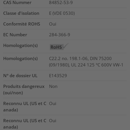
CAS Nummer
84852-53-9
Classe d'isolation
E (VDE 0530)
Conformité ROHS
Oui
EC Number
284-366-9
Homologation(s)
Homologation(s)
C22.2 no. 198.1-06, DIN 75200
(09/1980), UL 224 125 °C 600V VW-1
N° de dossier UL
E143529
Produits dangereux
Non
(oui/non)
Reconnu UL (US et C
Oui
anada)
Reconnu UL (US et C
Oui
anada)