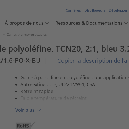
Carrières
Distributeurs
Développem
À propos de nous
Ressources & Documentations
n
>
Gaines thermorétractables
 polyoléfine, TCN20, 2:1, bleu 3.
2/1.6-PO-X-BU
|
Copier la description de l’ar
Gaine à paroi fine en polyoléfine pour application
Auto-extinguible, UL224 VW-1, CSA
Rétreint rapide
Faible température de rétreint
Voir plus