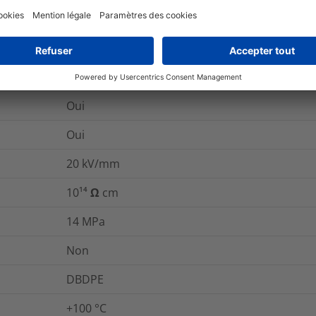
C22.2 no. 198.1-06, DIN 75200 (09/1980), UL 22
E143529
Non
Oui
Oui
20
kV/mm
10¹⁴ Ω cm
14
MPa
Non
DBDPE
+100 °C