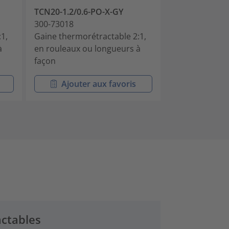
TCN20-1.2/0.6-PO-X-GY
TCN20-1.6/0.8
300-73018
300-73020
1,
Gaine thermorétractable 2:1,
Gaine thermor
à
en rouleaux ou longueurs à
polyoléfine TCN
façon
1.6/0.8, roule
Ajouter aux favoris
Ajouter
ctables