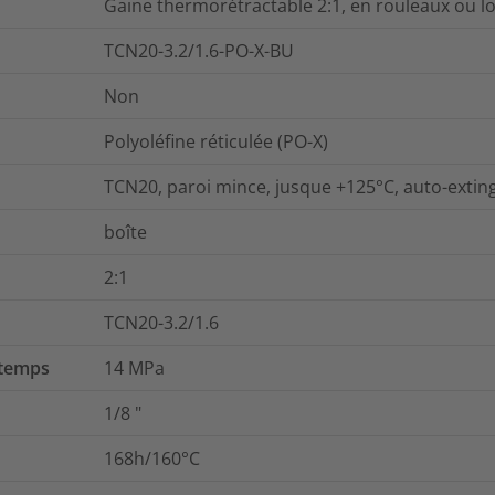
Gaine thermorétractable 2:1, en rouleaux ou l
TCN20-3.2/1.6-PO-X-BU
Non
Polyoléfine réticulée (PO-X)
TCN20, paroi mince, jusque +125°C, auto-extin
boîte
2:1
TCN20-3.2/1.6
 temps
14
MPa
1/8
"
168h/160°C