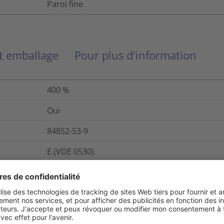
Paroi fine
et emballage
Pour plus d'information
400
%
Oui
84852-53-9
E (VDE 0530)
Oui
284-366-9