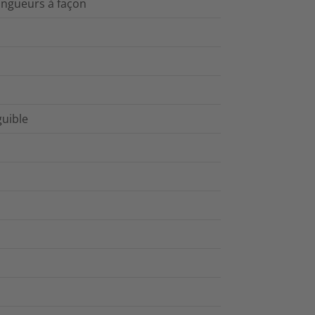
ongueurs à façon
guible