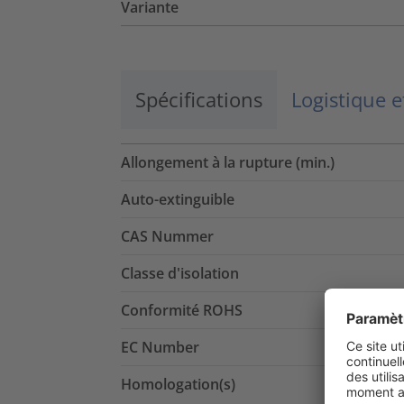
Variante
Spécifications
Logistique 
Allongement à la rupture (min.)
Auto-extinguible
CAS Nummer
Classe d'isolation
Conformité ROHS
EC Number
Homologation(s)