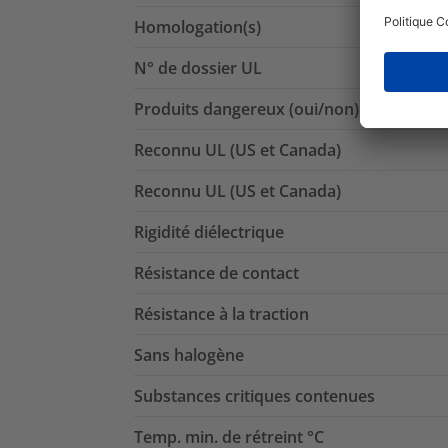
Homologation(s)
N° de dossier UL
Produits dangereux (oui/non)
Reconnu UL (US et Canada)
Reconnu UL (US et Canada)
Rigidité diélectrique
Résistance de contact
Résistance à la traction
Sans halogène
Substances critiques contenues
Temp. min. de rétreint °C