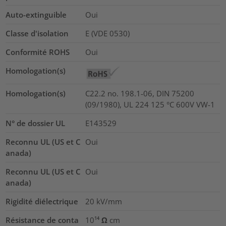
Auto-extinguible
Oui
Classe d'isolation
E (VDE 0530)
Conformité ROHS
Oui
Homologation(s)
Homologation(s)
C22.2 no. 198.1-06, DIN 75200
(09/1980), UL 224 125 °C 600V VW-1
N° de dossier UL
E143529
Reconnu UL (US et C
Oui
anada)
Reconnu UL (US et C
Oui
anada)
Rigidité diélectrique
20
kV/mm
Résistance de conta
10¹⁴ Ω cm