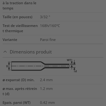
à la traction dans le
temps
Taille (en pouces)
3/32
"
Test de vieillissemen
168h/160°C
t thermique
Variante
Paroi fine
Dimensions produit
⌀ expansé (D) min.
2.4
mm
⌀ max. après rétrein
1.2
mm
t (d)
Epais. paroi (WT)
0.42
mm