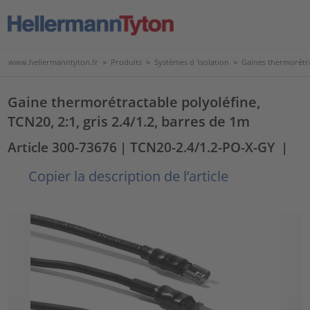
www.hellermanntyton.fr
>
Produits
>
Systèmes d 'isolation
>
Gaines thermorétr
Gaine thermorétractable polyoléfine,
TCN20, 2:1, gris 2.4/1.2, barres de 1m
Article 300-73676
| TCN20-2.4/1.2-PO-X-GY
|
Copier la description de l’article