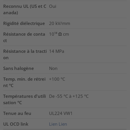
Reconnu UL (US et C
Oui
anada)
Rigidité diélectrique
20
kV/mm
Résistance de conta
10¹⁴ Ω cm
ct
Résistance à la tracti
14
MPa
on
Sans halogène
Non
Temp. min. de rétrei
+100 °C
nt °C
Températures d'utili
De -55 °C à +125 °C
sation °C
Tenue au feu
UL224 VW1
UL OCD link
Lien
Lien