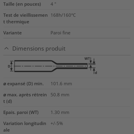
Taille (en pouces)
4
"
Test de vieillissemen
168h/160°C
t thermique
Variante
Paroi fine
Dimensions produit
⌀ expansé (D) min.
101.6
mm
⌀ max. après rétrein
50.8
mm
t (d)
Epais. paroi (WT)
1.30
mm
Variation longitudin
+/-5%
ale