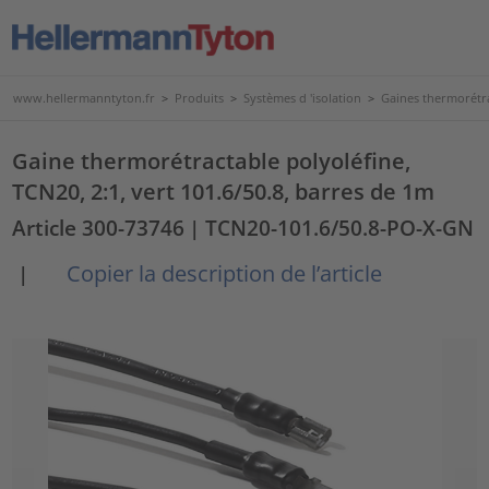
www.hellermanntyton.fr
>
Produits
>
Systèmes d 'isolation
>
Gaines thermorétr
Gaine thermorétractable polyoléfine,
TCN20, 2:1, vert 101.6/50.8, barres de 1m
Article 300-73746
| TCN20-101.6/50.8-PO-X-GN
Copier la description de l’article
|