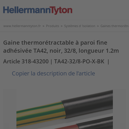
www.hellermanntyton.fr
>
Produits
>
Systèmes d 'isolation
>
Gaines thermorétr
Gaine thermorétractable à paroi fine
adhésivée TA42, noir, 32/8, longueur 1.2m
Article 318-43200
| TA42-32/8-PO-X-BK
|
Copier la description de l’article