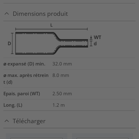
Dimensions produit
⌀ expansé (D) min.
32.0
mm
⌀ max. après rétrein
8.0
mm
t (d)
Epais. paroi (WT)
2.50
mm
Long. (L)
1.2
m
Télécharger