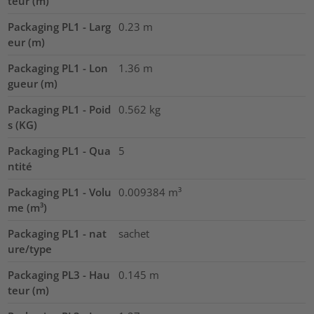
teur (m)
Packaging PL1 - Larg
0.23
m
eur (m)
Packaging PL1 - Lon
1.36
m
gueur (m)
Packaging PL1 - Poid
0.562
kg
s (KG)
Packaging PL1 - Qua
5
ntité
Packaging PL1 - Volu
0.009384
m³
me (m³)
Packaging PL1 - nat
sachet
ure/type
Packaging PL3 - Hau
0.145
m
teur (m)