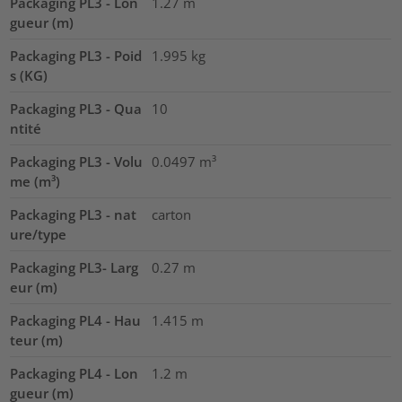
Packaging PL3 - Lon
1.27
m
gueur (m)
Packaging PL3 - Poid
1.995
kg
s (KG)
Packaging PL3 - Qua
10
ntité
Packaging PL3 - Volu
0.0497
m³
me (m³)
Packaging PL3 - nat
carton
ure/type
Packaging PL3- Larg
0.27
m
eur (m)
Packaging PL4 - Hau
1.415
m
teur (m)
Packaging PL4 - Lon
1.2
m
gueur (m)