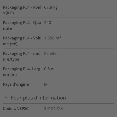
Packaging PL4 - Poid
67.8
kg
s (KG)
Packaging PL4 - Qua
240
ntité
Packaging PL4 - Volu
1.358
m³
me (m³)
Packaging PL4 - nat
Palette
ure/type
Packaging PL4- Larg
0.8
m
eur (m)
Pays d'origine
JP
Pour plus d'information
Code UNSPSC
39121723