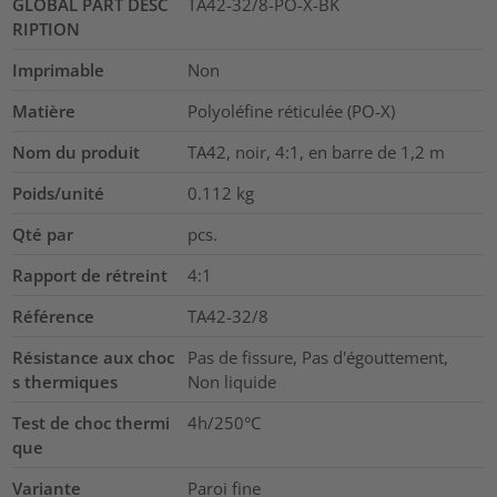
GLOBAL PART DESC
TA42-32/8-PO-X-BK
RIPTION
Imprimable
Non
Matière
Polyoléfine réticulée (PO-X)
Nom du produit
TA42, noir, 4:1, en barre de 1,2 m
Poids/unité
0.112
kg
Qté par
pcs.
Rapport de rétreint
4:1
Référence
TA42-32/8
Résistance aux choc
Pas de fissure, Pas d'égouttement,
s thermiques
Non liquide
Test de choc thermi
4h/250°C
que
Variante
Paroi fine