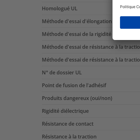
Homologué UL
Méthode d'essai d'élongation jusqu'à la 
Méthode d'essai de la rigidité diélectriqu
Méthode d'essai de résistance à la tracti
Méthode d'essai de résistance à la tracti
N° de dossier UL
Point de fusion de l'adhésif
Produits dangereux (oui/non)
Rigidité diélectrique
Résistance de contact
Résistance à la traction