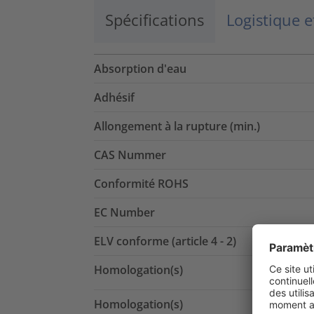
Spécifications
Logistique 
Absorption d'eau
Adhésif
Allongement à la rupture (min.)
CAS Nummer
Conformité ROHS
EC Number
ELV conforme (article 4 - 2)
Homologation(s)
Homologation(s)