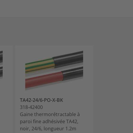
TA42-24/6-PO-X-BK
TA42-32/8-PO
318-42400
318-43200
Gaine thermorétractable à
Gaine thermor
paroi fine adhésivée TA42,
paroi fine adh
noir, 24/6, longueur 1.2m
noir, 32/8, lo