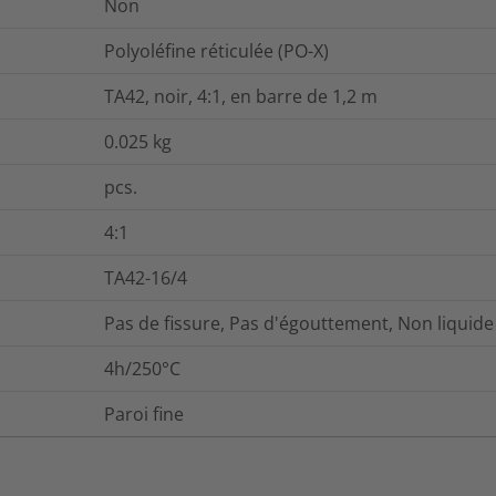
Non
Polyoléfine réticulée (PO-X)
TA42, noir, 4:1, en barre de 1,2 m
0.025
kg
pcs.
4:1
TA42-16/4
Pas de fissure, Pas d'égouttement, Non liquide
4h/250°C
Paroi fine