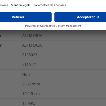
Non
rupture
ASTM D638
e
ASTM D876
on
ASTM D876
on
ASTM D638
E198023
+110 °C
Non
20
kV/mm
10¹⁴ Ω cm
15
MPa