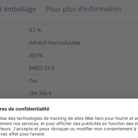
et emballage
Pour plus d'information
0.5
%
Adhésif thermofusible
350
%
84852-53-9
Oui
284-366-9
Oui
ANSI/UL 224