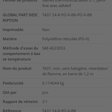
Famille de produits
Gaines thermorétractables 3:1, paroi
fine avec adhésif
GLOBAL PART DESC
TA37 24-8-PO-X-BK-PO-X-BK
RIPTION
Imprimable
Non
Matière
Polyoléfine réticulée (PO-X)
Méthode d'essai du
SAE-AS23053
comportement à bas
se température
Nom du produit
TA37, noir, sans halogène, retardateur
de flamme, en barre de 1,2 m
Poids/unité
0.114044
kg
Qté par
pcs.
Rapport de rétreint
3:1
Référence
TA37 24-8-PO-X-BK