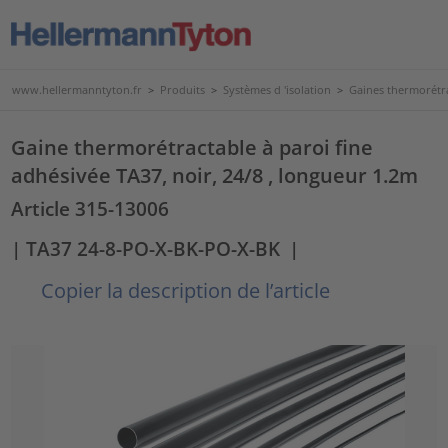
www.hellermanntyton.fr
>
Produits
>
Systèmes d 'isolation
>
Gaines thermorétr
Gaine thermorétractable à paroi fine
adhésivée TA37, noir, 24/8 , longueur 1.2m
Article 315-13006
| TA37 24-8-PO-X-BK-PO-X-BK
|
Copier la description de l’article