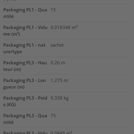
Packaging PL1 - Qua
15
ntité
Packaging PL1 - Volu
0.018348
m³
me (m³)
Packaging PL1 - nat
sachet
ure/type
Packaging PL3 - Hau
0.26
m
teur (m)
Packaging PL3 - Lon
1.275
m
gueur (m)
Packaging PL3 - Poid
9.358
kg
s (KG)
Packaging PL3 - Qua
75
ntité
Packaging PL3 - Volu
0.0845
m³