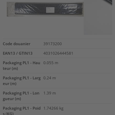
Code douanier
39173200
EAN13 / GTIN13
4031026444581
Packaging PL1 - Hau
0.055
m
teur (m)
Packaging PL1 - Larg
0.24
m
eur (m)
Packaging PL1 - Lon
1.39
m
gueur (m)
Packaging PL1 - Poid
1.74266
kg
s (KG)