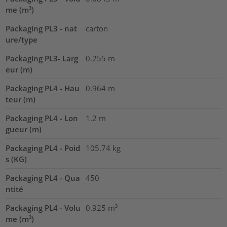
me (m³)
Packaging PL3 - nat
carton
ure/type
Packaging PL3- Larg
0.255
m
eur (m)
Packaging PL4 - Hau
0.964
m
teur (m)
Packaging PL4 - Lon
1.2
m
gueur (m)
Packaging PL4 - Poid
105.74
kg
s (KG)
Packaging PL4 - Qua
450
ntité
Packaging PL4 - Volu
0.925
m³
me (m³)