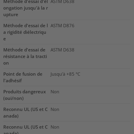
Méthode d'essai d'él
ASTM D638
ongation jusqu'à la r
upture
Méthode d'essai de l
ASTM D876
a rigidité diélectriqu
e
Méthode d'essai de
ASTM D638
résistance à la tracti
on
Point de fusion de
Jusqu’à +85 °C
l'adhésif
Produits dangereux
Non
(oui/non)
Reconnu UL (US et C
Non
anada)
Reconnu UL (US et C
Non
anada)