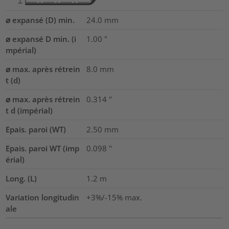
⌀ expansé (D) min.
24.0
mm
⌀ expansé D min. (i
1.00
"
mpérial)
⌀ max. après rétrein
8.0
mm
t (d)
⌀ max. après rétrein
0.314
"
t d (impérial)
Epais. paroi (WT)
2.50
mm
Epais. paroi WT (imp
0.098
"
érial)
Long. (L)
1.2
m
Variation longitudin
+3%/-15% max.
ale